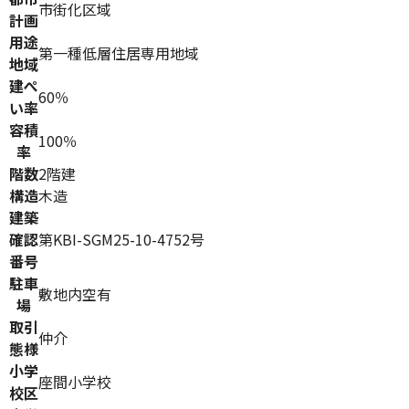
市街化区域
計画
用途
第一種低層住居専用地域
地域
建ぺ
60％
い率
容積
100％
率
階数
2階建
構造
木造
建築
確認
第KBI-SGM25-10-4752号
番号
駐車
敷地内空有
場
取引
仲介
態様
小学
座間小学校
校区