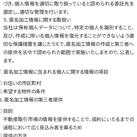
づき、個人情報を適切に取り扱っていると認められる委託先を
選定し、適切な管理を行います。
５. 匿名加工情報に関する取扱い
当社は保有個人データについて、特定の個人を識別すること、
及び、作成に用いる個人情報を復元することができないよう適
切な保護措置を講じたうえで、匿名加工情報の作成と第三者へ
の提供を法令で認められた範囲で実施いたしますので、公表し
ます。
イ. 匿名加工情報に含まれる個人に関する情報の項目
① お住いの市区町村
② 希望する物件の条件
ロ. 匿名加工情報の第三者提供
① 目的
不動産取引市場の情報を提供することで、成約にいたるまでの
過程において広く見込み客を募るため
② 提供の方法