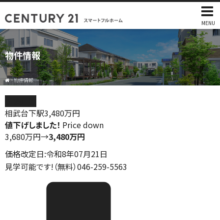
MENU
物件情報
>
物件情報
新築戸建
相武台下駅
3,480
万円
値下げしました！
Price down
3,680万円
→
3,480万円
価格改定日:令和8年07月21日
見学可能です!（無料）046-259-5563