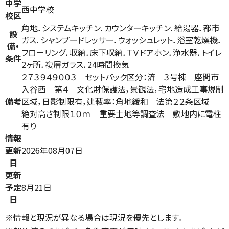
中学
西中学校
校区
角地．システムキッチン．カウンターキッチン．給湯器．都市
設
ガス．シャンプードレッサー．ウォッシュレット．浴室乾燥機．
備・
フローリング．収納．床下収納．ＴＶドアホン．浄水器．トイレ
条件
2ヶ所．複層ガラス．24時間換気
２７３９４９００３ セットバック区分：済 ３号棟 座間市
入谷西 第４ 文化財保護法，景観法，宅地造成工事規制
備考
区域，日影制限有，建蔽率：角地緩和 法第２２条区域
絶対高さ制限１０ｍ 重要土地等調査法 敷地内に電柱
有り
情報
更新
2026年08月07日
日
更新
予定
8月21日
日
※情報と現況が異なる場合は現況を優先とします。