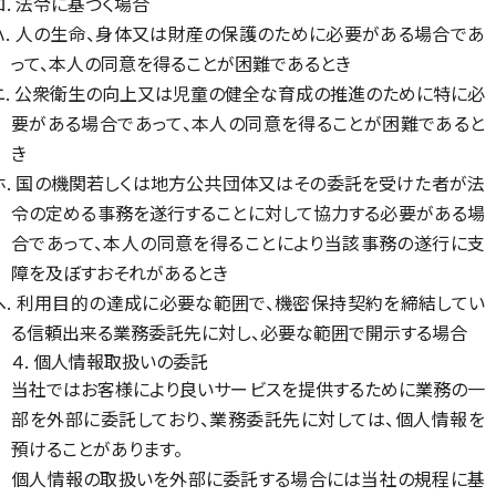
ロ. 法令に基づく場合
ハ. 人の生命、身体又は財産の保護のために必要がある場合であ
って、本人の同意を得ることが困難であるとき
ニ. 公衆衛生の向上又は児童の健全な育成の推進のために特に必
要がある場合であって、本人の同意を得ることが困難であると
き
ホ. 国の機関若しくは地方公共団体又はその委託を受けた者が法
令の定める事務を遂行することに対して協力する必要がある場
合であって、本人の同意を得ることにより当該事務の遂行に支
障を及ぼすおそれがあるとき
ヘ. 利用目的の達成に必要な範囲で、機密保持契約を締結してい
る信頼出来る業務委託先に対し、必要な範囲で開示する場合
４. 個人情報取扱いの委託
当社ではお客様により良いサービスを提供するために業務の一
部を外部に委託しており、業務委託先に対しては、個人情報を
預けることがあります。
個人情報の取扱いを外部に委託する場合には当社の規程に基