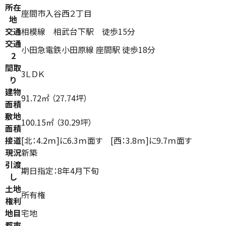
所在
座間市入谷西２丁目
地
交通
相模線 相武台下駅 徒歩15分
交通
小田急電鉄小田原線 座間駅 徒歩18分
2
間取
3ＬＤＫ
り
建物
91.72㎡ （27.74坪）
面積
敷地
100.15㎡ （30.29坪）
面積
接道
[北：4.2ｍ]に6.3ｍ面す [西：3.8ｍ]に9.7ｍ面す
現況
新築
引渡
期日指定：8年4月下旬
し
土地
所有権
権利
地目
宅地
都市