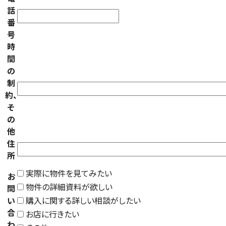
話
番
号
時
間
の
制
約、
そ
の
他
住
所
実際に物件を見てみたい
お
物件の詳細資料が欲しい
問
い
購入に関する詳しい相談がしたい
合
お店に行きたい
わ