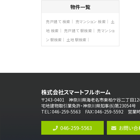
4ＬＤＫ
物件一覧
海老名駅
バ18分
・
歩6分
開放感のある角地区画。車３台並列駐車可
売戸建て 検索
売マンション 検索
土
能です。 …
地 検索
売戸建て 駅検索
売マンショ
第8位
ン 駅検索
土地 駅検索
3,180万円
3ＬＤＫ
海老名駅
バ12分
・
歩7分
大規模開発分譲地内の新築戸建！開発道
路は幅員４.…
第9位
3,680万円
株式会社スマートフルホーム
4ＬＤＫ
橋本駅
〒243-0401 神奈川県海老名市東柏ケ谷二丁目12
バ19分
・
歩8分
宅地建物取引業免許・神奈川県知事(6)第23054号
開放感があり日当たり良好な南西・北西角
TEL：046-259-5563 FAX：046-259-5592 
地区画。 …
第10位
046-259-5563
お問い合
3,680万円
4ＬＤＫ