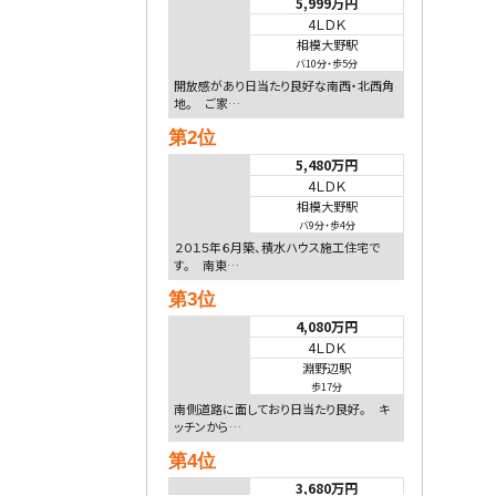
5,999万円
4ＬＤＫ
相模大野駅
バ10分
・
歩5分
開放感があり日当たり良好な南西・北西角
地。 ご家…
第2位
5,480万円
4ＬＤＫ
相模大野駅
バ9分
・
歩4分
２０１５年６月築、積水ハウス施工住宅で
す。 南東…
第3位
4,080万円
4ＬＤＫ
淵野辺駅
歩17分
南側道路に面しており日当たり良好。 キ
ッチンから…
第4位
3,680万円