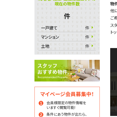
現在の物件数
物
他
件
ご
ス
一戸建て
件
ト
マンション
件
土地
件
マイページ会員募集中！
会員様限定の物件情報を
いますぐ閲覧可能！
条件にあう物件が出たら、