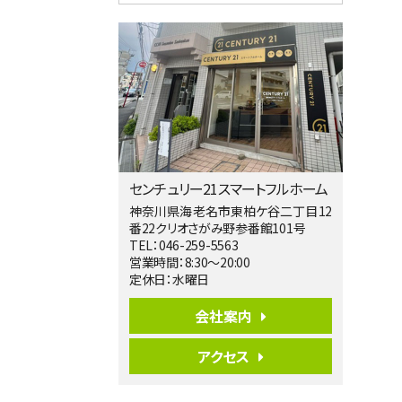
4ＳＬＤＫ
海老名駅
バ15分
・
歩1分
リビングダイニング部分の床暖房完備 車
並列2台駐…
第5位
4,190万円
4ＬＤＫ
桜ヶ丘駅
バ14分
・
歩4分
センチュリー21スマートフルホーム
LDK約20帖とゆとりある広さ！WIC、SIC
の…
神奈川県海老名市東柏ケ谷二丁目12
番22クリオさがみ野参番館101号
第6位
TEL：046-259-5563
3,598万円
営業時間：8:30～20:00
4ＬＤＫ
定休日：水曜日
長後駅
バ11分
・
歩6分
会社案内
全棟ＬＤＫは16帖の4ＬＤＫ！食器洗い乾燥
機や浴…
アクセス
第7位
4,590万円