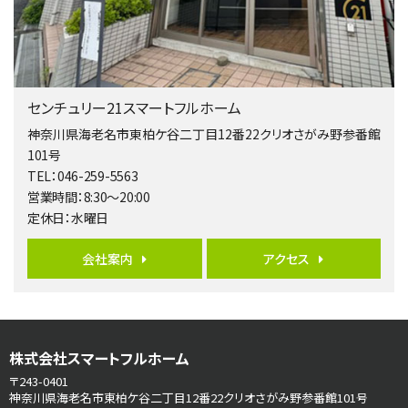
歩17分
南側道路に面しており日当たり良好。 キッチンから…
第5位
3,680万円
センチュリー21スマートフルホーム
4ＬＤＫ
橋本駅
神奈川県海老名市東柏ケ谷二丁目12番22クリオさがみ野参番館
バ19分
・
歩8分
101号
開放感があり日当たり良好な南西・北西角地区画。 …
TEL：046-259-5563
営業時間：8:30～20:00
第6位
定休日：水曜日
3,680万円
4ＳＬＤＫ
会社案内
アクセス
海老名駅
バ15分
・
歩1分
リビングダイニング部分の床暖房完備 車並列2台駐…
第7位
株式会社スマートフルホーム
3,680万円
4ＬＤＫ
〒243-0401
さがみ野駅
神奈川県海老名市東柏ケ谷二丁目12番22クリオさがみ野参番館101号
歩17分