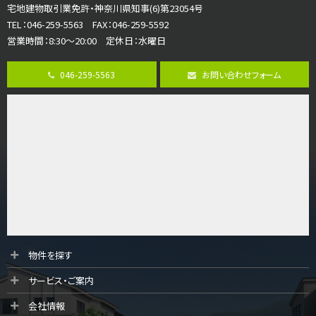
宅地建物取引業免許・神奈川県知事(6)第23054号
ご家族が集まるLDKは１７．５帖とゆとりある広さ…
TEL：046-259-5563 FAX：046-259-5592
営業時間：8:30～20:00 定休日：水曜日
第8位
3,598万円
046-259-5563
お問い合わせフォーム
4ＬＤＫ
長後駅
バ11分
・
歩6分
全棟ＬＤＫは16帖の4ＬＤＫ！食器洗い乾燥機や浴…
第9位
4,190万円
4ＬＤＫ
桜ヶ丘駅
バ14分
・
歩4分
LDK約20帖とゆとりある広さ！WIC、SICの…
第10位
物件を探す
3,990万円
サービス・ご案内
4ＬＤＫ
古淵駅
会社情報
バ12分
・
歩4分