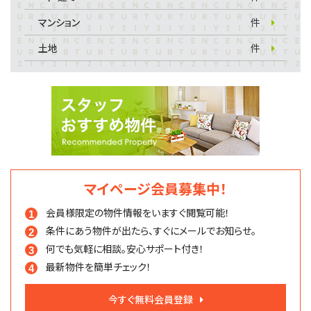
マンション
件
土地
件
マイページ会員募集中！
会員様限定の物件情報を
いますぐ閲覧可能！
条件にあう物件が出たら、
すぐにメールでお知らせ。
何でも気軽に相談。
安心サポート付き！
最新物件を簡単チェック！
今すぐ無料会員登録