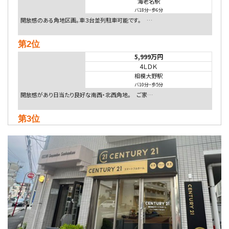
海老名駅
バ18分
・
歩6分
開放感のある角地区画。車３台並列駐車可能です。 …
第2位
5,999万円
4ＬＤＫ
相模大野駅
バ10分
・
歩5分
開放感があり日当たり良好な南西・北西角地。 ご家…
第3位
5,480万円
4ＬＤＫ
相模大野駅
バ9分
・
歩4分
２０１５年６月築、積水ハウス施工住宅です。 南東…
第4位
4,080万円
4ＬＤＫ
淵野辺駅