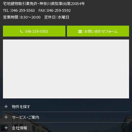
宅地建物取引業免許・神奈川県知事(6)第23054号
ご家族が集まるLDKは１７．５帖とゆとりある広さ…
TEL：046-259-5563 FAX：046-259-5592
営業時間：8:30～20:00 定休日：水曜日
第8位
3,680万円
046-259-5563
お問い合わせフォーム
4ＬＤＫ
橋本駅
バ19分
・
歩8分
開放感があり日当たり良好な南西・北西角地区画。 …
第9位
3,180万円
3ＬＤＫ
海老名駅
バ12分
・
歩7分
大規模開発分譲地内の新築戸建！開発道路は幅員４.…
第10位
物件を探す
3,990万円
サービス・ご案内
4ＬＤＫ
古淵駅
会社情報
バ12分
・
歩4分