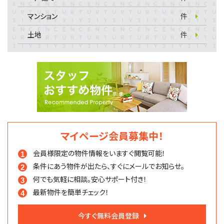
マンション
件
土地
件
マイページ会員募集中！
会員様限定の物件情報を
いますぐ閲覧可能！
条件にあう物件が出たら、
すぐにメールでお知らせ。
何でも気軽に相談。
安心サポート付き！
最新物件を簡単チェック！
今すぐ無料会員登録