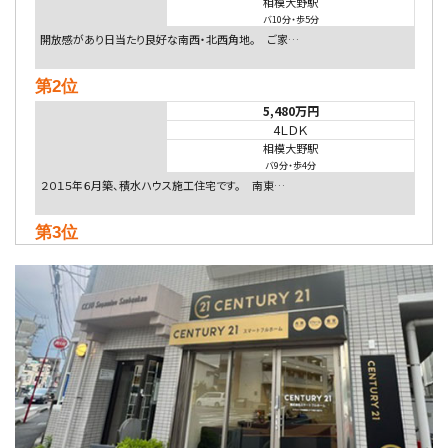
相模大野駅
バ10分
・
歩5分
開放感があり日当たり良好な南西・北西角地。 ご家…
第2位
5,480万円
4ＬＤＫ
相模大野駅
バ9分
・
歩4分
２０１５年６月築、積水ハウス施工住宅です。 南東…
第3位
4,080万円
4ＬＤＫ
淵野辺駅
歩17分
南側道路に面しており日当たり良好。 キッチンから…
第4位
3,680万円
4ＳＬＤＫ
海老名駅