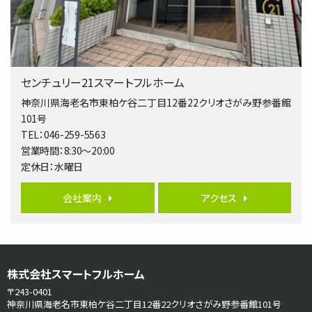
バ15分
・
歩1分
リビングダイニング部分の床暖房完備 車並列2台駐…
第5位
3,598万円
センチュリー21スマートフルホーム
4ＬＤＫ
長後駅
神奈川県海老名市東柏ケ谷二丁目12番22クリオさがみ野参番館
バ11分
・
歩6分
101号
全棟ＬＤＫは16帖の4ＬＤＫ！食器洗い乾燥機や浴…
TEL：046-259-5563
営業時間：8:30～20:00
第6位
定休日：水曜日
4,190万円
4ＬＤＫ
会社案内
アクセス
桜ヶ丘駅
バ14分
・
歩4分
LDK約20帖とゆとりある広さ！WIC、SICの…
第7位
株式会社スマートフルホーム
3,680万円
4ＬＤＫ
〒243-0401
さがみ野駅
神奈川県海老名市東柏ケ谷二丁目12番22クリオさがみ野参番館101号
歩17分