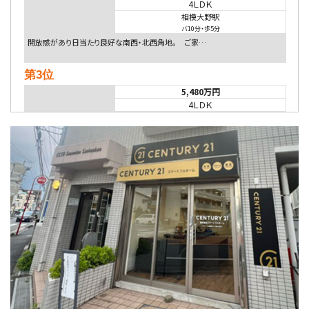
4ＬＤＫ
相模大野駅
バ10分
・
歩5分
開放感があり日当たり良好な南西・北西角地。 ご家…
第3位
5,480万円
4ＬＤＫ
相模大野駅
バ9分
・
歩4分
２０１５年６月築、積水ハウス施工住宅です。 南東…
第4位
4,080万円
4ＬＤＫ
淵野辺駅
歩17分
南側道路に面しており日当たり良好。 キッチンから…
第5位
3,680万円
4ＬＤＫ