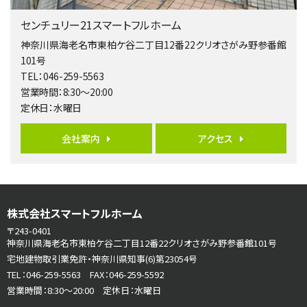
橋本駅
センチュリー21スマートフルホーム
バ19分
・
歩8分
開放感があり日当たり良好な南西・北西角地区画。 …
神奈川県海老名市東柏ケ谷二丁目12番22クリオさがみ野参番館
101号
第6位
TEL：046-259-5563
3,680万円
営業時間：8:30～20:00
4ＬＤＫ
定休日：水曜日
さがみ野駅
歩17分
ご家族が集まるLDKは１７．５帖とゆとりある広さ…
会社案内
アクセス
第7位
3,680万円
4ＳＬＤＫ
海老名駅
株式会社スマートフルホーム
バ15分
・
歩1分
〒243-0401
リビングダイニング部分の床暖房完備 車並列2台駐…
神奈川県海老名市東柏ケ谷二丁目12番22クリオさがみ野参番館101号
宅地建物取引業免許・神奈川県知事(6)第23054号
第8位
TEL：046-259-5563 FAX：046-259-5592
3,990万円
営業時間：8:30～20:00 定休日：水曜日
4ＬＤＫ