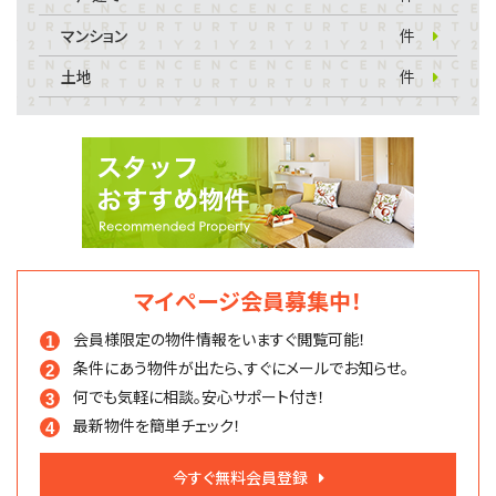
マンション
件
土地
件
マイページ会員募集中！
会員様限定の物件情報を
いますぐ閲覧可能！
条件にあう物件が出たら、
すぐにメールでお知らせ。
何でも気軽に相談。
安心サポート付き！
最新物件を簡単チェック！
今すぐ無料会員登録