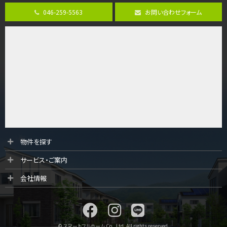
古淵駅
バ12分
・
歩4分
046-259-5563
お問い合わせフォーム
並列２台駐車可。１階はリビングと水まわりをまとめ…
第9位
4,190万円
4ＬＤＫ
桜ヶ丘駅
バ14分
・
歩4分
LDK約20帖とゆとりある広さ！WIC、SICの…
第10位
3,598万円
4ＬＤＫ
物件を探す
長後駅
サービス・ご案内
バ11分
・
歩6分
全棟ＬＤＫは16帖の4ＬＤＫ！食器洗い乾燥機や浴…
会社情報
© スマートフルホーム Co., Ltd. All rights reserved.