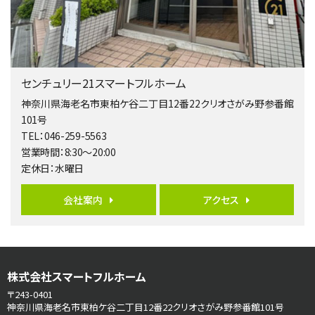
歩17分
南側道路に面しており日当たり良好。 キッチンから…
第5位
3,680万円
センチュリー21スマートフルホーム
4ＬＤＫ
橋本駅
神奈川県海老名市東柏ケ谷二丁目12番22クリオさがみ野参番館
バ19分
・
歩8分
101号
開放感があり日当たり良好な南西・北西角地区画。 …
TEL：046-259-5563
営業時間：8:30～20:00
第6位
定休日：水曜日
3,680万円
4ＳＬＤＫ
会社案内
アクセス
海老名駅
バ15分
・
歩1分
リビングダイニング部分の床暖房完備 車並列2台駐…
第7位
株式会社スマートフルホーム
3,680万円
4ＬＤＫ
〒243-0401
さがみ野駅
神奈川県海老名市東柏ケ谷二丁目12番22クリオさがみ野参番館101号
歩17分