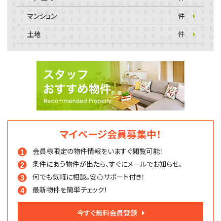
マンション
件
土地
件
マイページ会員募集中！
会員様限定の物件情報を
いますぐ閲覧可能！
条件にあう物件が出たら、
すぐにメールでお知らせ。
何でも気軽に相談。
安心サポート付き！
最新物件を簡単チェック！
今すぐ無料会員登録