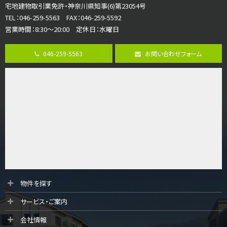
宅地建物取引業免許・神奈川県知事(6)第23054号
ご家族が集まるLDKは１７．５帖とゆとりある広さ…
TEL：046-259-5563 FAX：046-259-5592
営業時間：8:30～20:00 定休日：水曜日
第8位
3,598万円
046-259-5563
お問い合わせフォーム
4ＬＤＫ
長後駅
バ11分
・
歩6分
全棟ＬＤＫは16帖の4ＬＤＫ！食器洗い乾燥機や浴…
第9位
4,190万円
4ＬＤＫ
桜ヶ丘駅
バ14分
・
歩4分
LDK約20帖とゆとりある広さ！WIC、SICの…
第10位
物件を探す
3,990万円
サービス・ご案内
4ＬＤＫ
古淵駅
会社情報
バ12分
・
歩4分