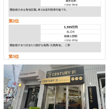
海老名駅
バ18分
・
歩6分
開放感のある角地区画。車３台並列駐車可能です。 …
第2位
5,999万円
4ＬＤＫ
相模大野駅
バ10分
・
歩5分
開放感があり日当たり良好な南西・北西角地。 ご家…
第3位
5,480万円
4ＬＤＫ
相模大野駅
バ9分
・
歩4分
２０１５年６月築、積水ハウス施工住宅です。 南東…
第4位
4,080万円
4ＬＤＫ
淵野辺駅