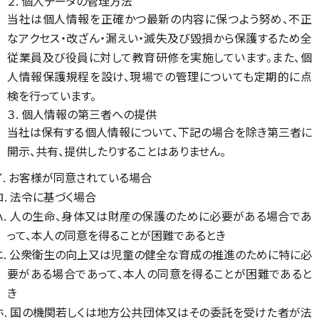
２. 個人データの管理方法
当社は個人情報を正確かつ最新の内容に保つよう努め、不正
なアクセス・改ざん・漏えい・滅失及び毀損から保護するため全
従業員及び役員に対して教育研修を実施しています。また、個
人情報保護規程を設け、現場での管理についても定期的に点
検を行っています。
３. 個人情報の第三者への提供
当社は保有する個人情報について、下記の場合を除き第三者に
開示、共有、提供したりすることはありません。
イ. お客様が同意されている場合
ロ. 法令に基づく場合
ハ. 人の生命、身体又は財産の保護のために必要がある場合であ
って、本人の同意を得ることが困難であるとき
ニ. 公衆衛生の向上又は児童の健全な育成の推進のために特に必
要がある場合であって、本人の同意を得ることが困難であると
き
ホ. 国の機関若しくは地方公共団体又はその委託を受けた者が法