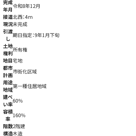
完成
令和8年12月
年月
接道
北西：4ｍ
現況
未完成
引渡
期日指定：9年1月下旬
し
土地
所有権
権利
地目
宅地
都市
市街化区域
計画
用途
第一種住居地域
地域
建ぺ
60％
い率
容積
160％
率
階数
2階建
構造
木造