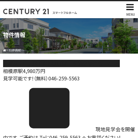
MENU
物件情報
>
物件情報
相模原市中央区すすきの町8期 新築分譲住宅 2号棟
相模原駅
4,980
万円
見学可能です!（無料）046-259-5563
現地見学会を開催
中です。ご予約は Tel：046-259-5563 へお電話ください！