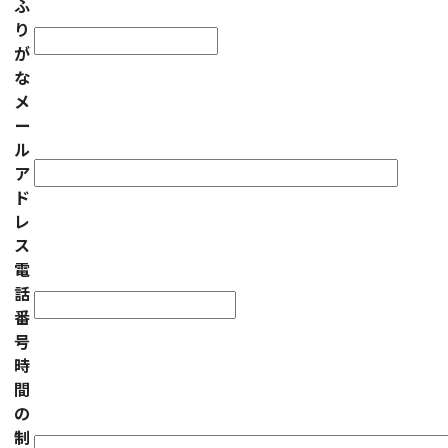
ふ
り
が
な
メ
ー
ル
ア
ド
レ
ス
電
話
番
号
時
間
の
制