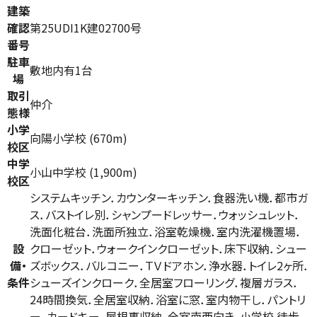
建築
確認
第25UDI1K建02700号
番号
駐車
敷地内有1台
場
取引
仲介
態様
小学
向陽小学校 (670m)
校区
中学
小山中学校 (1,900m)
校区
システムキッチン．カウンターキッチン．食器洗い機．都市ガ
ス．バストイレ別．シャンプードレッサー．ウォッシュレット．
洗面化粧台．洗面所独立．浴室乾燥機．室内洗濯機置場．
設
クローゼット．ウォークインクローゼット．床下収納．シュー
備・
ズボックス．バルコニー．ＴＶドアホン．浄水器．トイレ2ヶ所．
条件
シューズインクローク．全居室フローリング．複層ガラス．
24時間換気．全居室収納．浴室に窓．室内物干し．パントリ
ー．カードキー．屋根裏収納．全室南西向き．小学校 徒歩