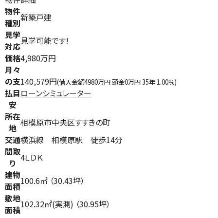
物件
新築戸建
種別
見学
見学可能です!
対応
価格
4,980万円
月々
の支
140,579円
(借入金額4980万円 頭金0万円 35年 1.00％)
払目
ローンシミュレーター
安
所在
相模原市中央区すすきの町
地
交通
横浜線 相模原駅 徒歩14分
間取
4ＬＤＫ
り
建物
100.6㎡ （30.43坪）
面積
敷地
102.32㎡(実測) （30.95坪）
面積