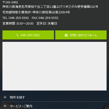
4ＬＤＫ
〒243-0401
海老名駅
神奈川県海老名市東柏ケ谷二丁目12番22クリオさがみ野参番館101号
バ18分
・
歩6分
宅地建物取引業免許・神奈川県知事(6)第23054号
開放感のある角地区画。車３台並列駐車可能です。 …
TEL：046-259-5563 FAX：046-259-5592
営業時間：8:30～20:00 定休日：水曜日
第8位
3,180万円
046-259-5563
お問い合わせフォーム
3ＬＤＫ
海老名駅
バ12分
・
歩7分
大規模開発分譲地内の新築戸建！開発道路は幅員４.…
第9位
3,680万円
4ＬＤＫ
橋本駅
バ19分
・
歩8分
開放感があり日当たり良好な南西・北西角地区画。 …
第10位
物件を探す
3,680万円
サービス・ご案内
4ＬＤＫ