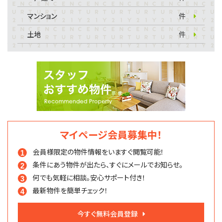
マンション
件
土地
件
マイページ会員募集中！
会員様限定の物件情報を
いますぐ閲覧可能！
条件にあう物件が出たら、
すぐにメールでお知らせ。
何でも気軽に相談。
安心サポート付き！
最新物件を簡単チェック！
今すぐ無料会員登録