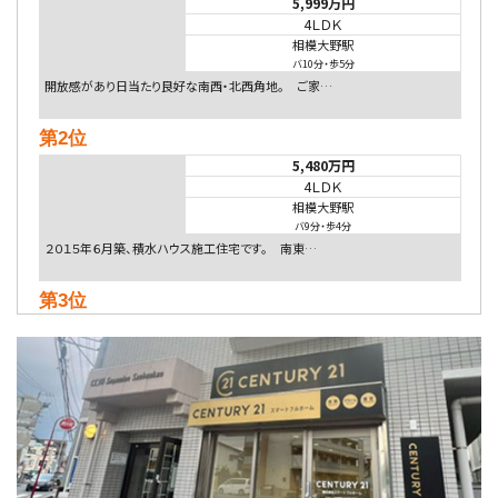
5,999万円
4ＬＤＫ
相模大野駅
バ10分
・
歩5分
開放感があり日当たり良好な南西・北西角地。 ご家…
第2位
5,480万円
4ＬＤＫ
相模大野駅
バ9分
・
歩4分
２０１５年６月築、積水ハウス施工住宅です。 南東…
第3位
4,080万円
4ＬＤＫ
淵野辺駅
歩17分
南側道路に面しており日当たり良好。 キッチンから…
第4位
3,680万円