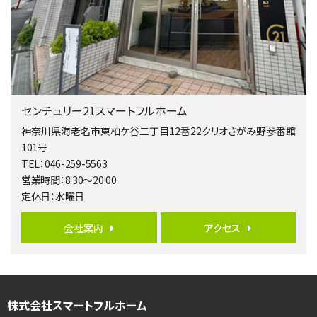
4ＳＬＤＫ
海老名駅
バ15分
・
歩1分
リビングダイニング部分の床暖房完備 車並列2台駐…
第5位
4,190万円
センチュリー21スマートフルホーム
4ＬＤＫ
桜ヶ丘駅
神奈川県海老名市東柏ケ谷二丁目12番22クリオさがみ野参番館
バ14分
・
歩4分
101号
LDK約20帖とゆとりある広さ！WIC、SICの…
TEL：046-259-5563
営業時間：8:30～20:00
第6位
定休日：水曜日
3,598万円
4ＬＤＫ
会社案内
アクセス
長後駅
バ11分
・
歩6分
全棟ＬＤＫは16帖の4ＬＤＫ！食器洗い乾燥機や浴…
第7位
株式会社スマートフルホーム
4,590万円