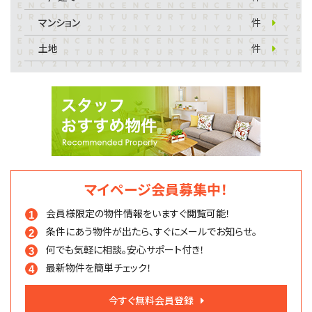
マンション
件
土地
件
マイページ会員募集中！
会員様限定の物件情報を
いますぐ閲覧可能！
条件にあう物件が出たら、
すぐにメールでお知らせ。
何でも気軽に相談。
安心サポート付き！
最新物件を簡単チェック！
今すぐ無料会員登録