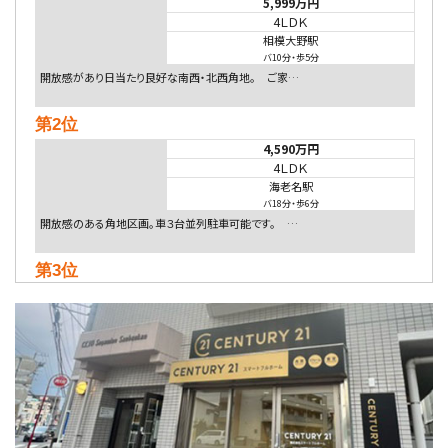
5,999万円
4ＬＤＫ
相模大野駅
バ10分
・
歩5分
開放感があり日当たり良好な南西・北西角地。 ご家…
第2位
4,590万円
4ＬＤＫ
海老名駅
バ18分
・
歩6分
開放感のある角地区画。車３台並列駐車可能です。 …
第3位
4,080万円
4ＬＤＫ
淵野辺駅
歩17分
南側道路に面しており日当たり良好。 キッチンから…
第4位
5,480万円