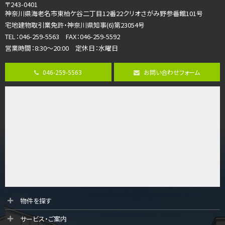
3ＬＤＫ
〒243-0401
海老名駅
神奈川県海老名市東柏ケ谷二丁目12番22クリオさがみ野参番館101号
バ12分
・
歩7分
宅地建物取引業免許・神奈川県知事(6)第23054号
大規模開発分譲地内の新築戸建！開発道路は幅員４.…
TEL：046-259-5563 FAX：046-259-5592
営業時間：8:30～20:00 定休日：水曜日
第8位
3,598万円
046-259-5563
お問い合わせフォーム
4ＬＤＫ
長後駅
バ11分
・
歩6分
全棟ＬＤＫは16帖の4ＬＤＫ！食器洗い乾燥機や浴…
第9位
4,190万円
4ＬＤＫ
桜ヶ丘駅
バ14分
・
歩4分
LDK約20帖とゆとりある広さ！WIC、SICの…
第10位
物件を探す
3,680万円
サービス・ご案内
4ＬＤＫ