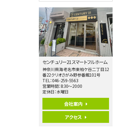
バ9分
・
歩4分
２０１５年６月築、積水ハウス施工住宅で
す。 南東…
第5位
3,680万円
4ＬＤＫ
橋本駅
バ19分
・
歩8分
開放感があり日当たり良好な南西・北西角
地区画。 …
センチュリー21スマートフルホーム
第6位
神奈川県海老名市東柏ケ谷二丁目12
番22クリオさがみ野参番館101号
3,680万円
TEL：046-259-5563
4ＳＬＤＫ
営業時間：8:30～20:00
海老名駅
定休日：水曜日
バ15分
・
歩1分
リビングダイニング部分の床暖房完備 車
並列2台駐…
会社案内
第7位
アクセス
3,598万円
4ＬＤＫ
長後駅