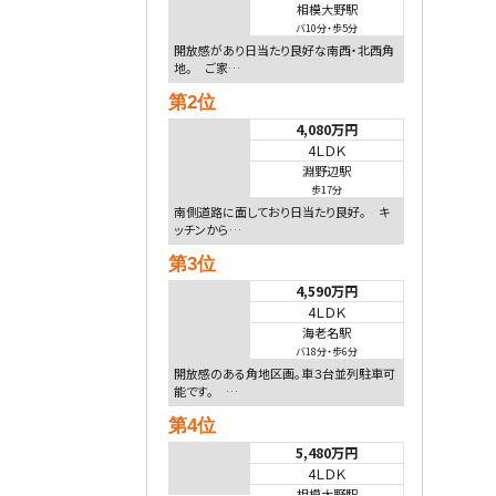
相模大野駅
バ10分
・
歩5分
開放感があり日当たり良好な南西・北西角
地。 ご家…
第2位
4,080万円
4ＬＤＫ
淵野辺駅
歩17分
南側道路に面しており日当たり良好。 キ
ッチンから…
第3位
4,590万円
4ＬＤＫ
海老名駅
バ18分
・
歩6分
開放感のある角地区画。車３台並列駐車可
能です。 …
第4位
5,480万円
4ＬＤＫ
相模大野駅