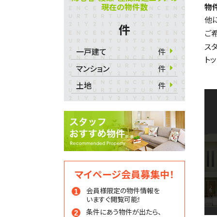
現在の物件数
物
他
件
ご
ス
一戸建て
件
ト
マンション
件
土地
件
マイページ会員募集中！
会員様限定の物件情報を
いますぐ閲覧可能！
条件にあう物件が出たら、