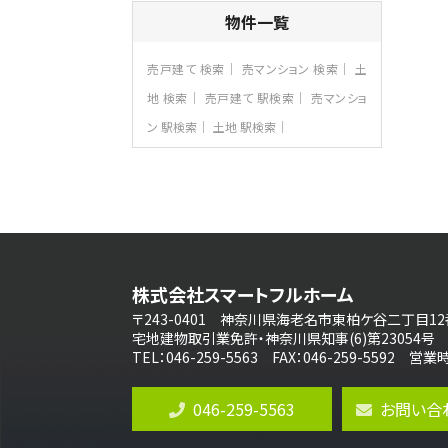
バ11分
・
歩6分
物件一覧
全棟ＬＤＫは16帖の4ＬＤＫ！食器洗い乾燥
機や浴…
売戸建て 検索
売マンション 検索
土
第8位
3,680万円
地 検索
売戸建て 駅検索
売マンショ
4ＬＤＫ
ン 駅検索
土地 駅検索
さがみ野駅
歩17分
ご家族が集まるLDKは１７．５帖とゆとりあ
る広さ…
第9位
4,190万円
4ＬＤＫ
桜ヶ丘駅
株式会社スマートフルホーム
バ14分
・
歩4分
〒243-0401 神奈川県海老名市東柏ケ谷二丁目12
LDK約20帖とゆとりある広さ！WIC、SIC
の…
宅地建物取引業免許・神奈川県知事(6)第23054号
TEL：046-259-5563 FAX：046-259-5592 
第10位
3,180万円
046-259-5563
お問い合
3ＬＤＫ
海老名駅
バ12分
・
歩7分