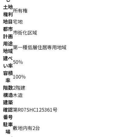
土地
所有権
権利
地目
宅地
都市
市街化区域
計画
用途
第一種低層住居専用地域
地域
建ぺ
50％
い率
容積
100％
率
階数
2階建
構造
木造
建築
確認
第R07SHC125361号
番号
駐車
敷地内有2台
場