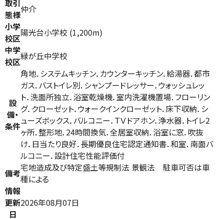
取引
仲介
態様
小学
陽光台小学校 (1,200m)
校区
中学
緑が丘中学校
校区
角地．システムキッチン．カウンターキッチン．給湯器．都市
ガス．バストイレ別．シャンプードレッサー．ウォッシュレッ
ト．洗面所独立．浴室乾燥機．室内洗濯機置場．フローリン
設
グ．クローゼット．ウォークインクローゼット．床下収納．シ
備・
ューズボックス．バルコニー．ＴＶドアホン．浄水器．トイレ2
条件
ヶ所．整形地．24時間換気．全居室収納．浴室に窓．吹抜
け．日当たり良好．長期優良住宅認定通知書．和室．南面バ
ルコニー．設計住宅性能評価付
宅地造成及び特定盛土等規制法 景観法 駐車可否は車
備考
種による
情報
更新
2026年08月07日
日