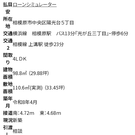
払目
ローンシミュレーター
安
所在
相模原市中央区陽光台５丁目
地
交通
横浜線 相模原駅 バス13分『光が丘三丁目』・停歩6分
交通
相模線 上溝駅 徒歩23分
2
間取
4ＬＤＫ
り
建物
98.8㎡ （29.88坪）
面積
敷地
110.6㎡(実測) （33.45坪）
面積
築年
令和8年4月
月
接道
南：4.72ｍ 東：4.68ｍ
現況
新築
引渡
相談
し