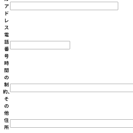
ア
ド
レ
ス
電
話
番
号
時
間
の
制
約、
そ
の
他
住
所