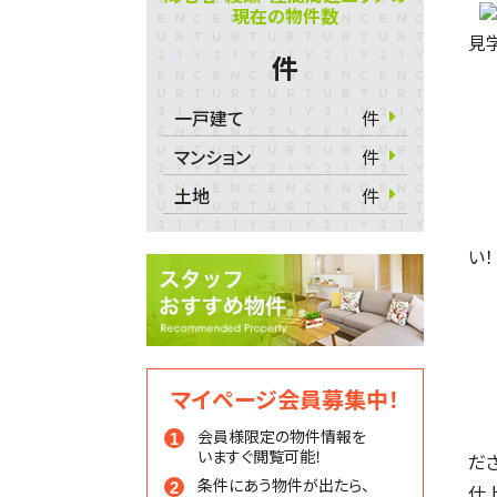
現在の物件数
見学
件
一戸建て
件
マンション
件
土地
件
い！
マイページ会員募集中！
会員様限定の物件情報を
いますぐ閲覧可能！
だ
条件にあう物件が出たら、
仕