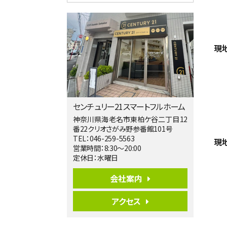
4ＬＤＫ
淵野辺駅
歩17分
南側道路に面しており日当たり良好。 キ
ッチンから…
現
第5位
3,680万円
4ＬＤＫ
橋本駅
バ19分
・
歩8分
センチュリー21スマートフルホーム
開放感があり日当たり良好な南西・北西角
地区画。 …
神奈川県海老名市東柏ケ谷二丁目12
番22クリオさがみ野参番館101号
第6位
TEL：046-259-5563
現
3,680万円
営業時間：8:30～20:00
4ＬＤＫ
定休日：水曜日
さがみ野駅
歩17分
会社案内
ご家族が集まるLDKは１７．５帖とゆとりあ
る広さ…
アクセス
第7位
3,680万円