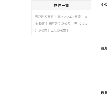
4ＳＬＤＫ
そ
物件一覧
海老名駅
バ15分
・
歩1分
リビングダイニング部分の床暖房完備 車
売戸建て 検索
売マンション 検索
土
並列2台駐…
地 検索
売戸建て 駅検索
売マンショ
第8位
ン 駅検索
土地 駅検索
3,990万円
4ＬＤＫ
古淵駅
バ12分
・
歩4分
現
並列２台駐車可。１階はリビングと水まわり
をまとめ…
第9位
4,190万円
4ＬＤＫ
桜ヶ丘駅
バ14分
・
歩4分
LDK約20帖とゆとりある広さ！WIC、SIC
の…
現
第10位
3,598万円
4ＬＤＫ