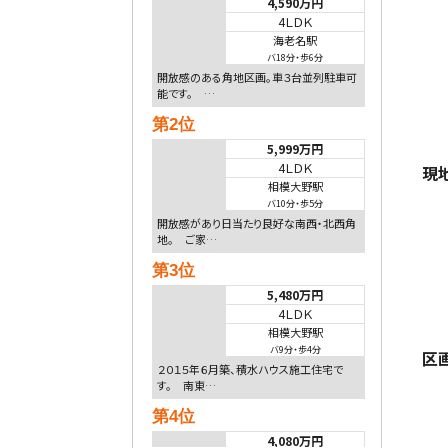
4,590万円
4ＬＤＫ
海老名駅
バ18分
・
歩6分
開放感のある角地区画。車３台並列駐車可
能です。 …
第2位
5,999万円
4ＬＤＫ
現
相模大野駅
バ10分
・
歩5分
開放感があり日当たり良好な南西・北西角
地。 ご家…
第3位
5,480万円
4ＬＤＫ
相模大野駅
バ9分
・
歩4分
区
２０１５年６月築、積水ハウス施工住宅で
す。 南東…
第4位
4,080万円