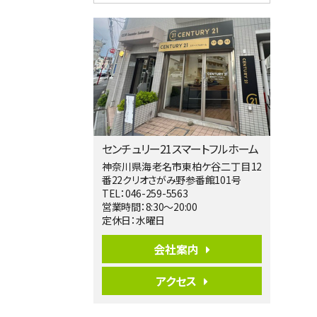
4ＬＤＫ
淵野辺駅
歩17分
南側道路に面しており日当たり良好。 キ
ッチンから…
第5位
3,680万円
4ＬＤＫ
橋本駅
バ19分
・
歩8分
センチュリー21スマートフルホーム
開放感があり日当たり良好な南西・北西角
地区画。 …
神奈川県海老名市東柏ケ谷二丁目12
番22クリオさがみ野参番館101号
第6位
TEL：046-259-5563
3,990万円
営業時間：8:30～20:00
4ＬＤＫ
定休日：水曜日
古淵駅
バ12分
・
歩4分
会社案内
並列２台駐車可。１階はリビングと水まわり
をまとめ…
アクセス
第7位
3,680万円