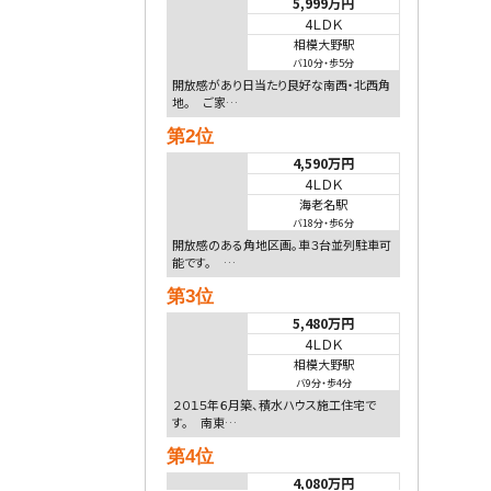
5,999万円
4ＬＤＫ
相模大野駅
バ10分
・
歩5分
開放感があり日当たり良好な南西・北西角
地。 ご家…
第2位
4,590万円
4ＬＤＫ
海老名駅
バ18分
・
歩6分
開放感のある角地区画。車３台並列駐車可
能です。 …
第3位
5,480万円
4ＬＤＫ
相模大野駅
バ9分
・
歩4分
２０１５年６月築、積水ハウス施工住宅で
す。 南東…
第4位
4,080万円