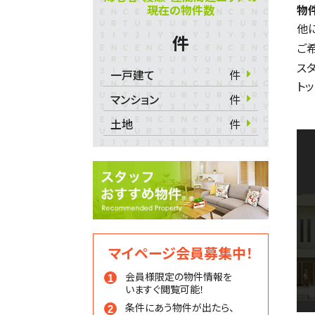
現在の物件数
物
他
件
ご
ス
一戸建て
件
ト
マンション
件
土地
件
マイページ会員募集中！
会員様限定の物件情報を
いますぐ閲覧可能！
条件にあう物件が出たら、