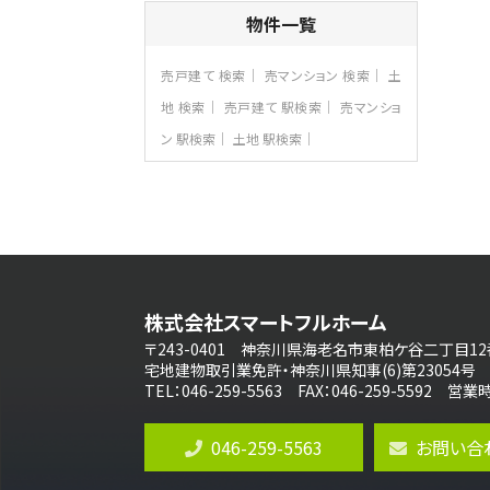
4ＳＬＤＫ
物件一覧
海老名駅
バ15分
・
歩1分
リビングダイニング部分の床暖房完備 車
売戸建て 検索
売マンション 検索
土
並列2台駐…
地 検索
売戸建て 駅検索
売マンショ
第8位
ン 駅検索
土地 駅検索
3,680万円
4ＬＤＫ
さがみ野駅
歩17分
ご家族が集まるLDKは１７．５帖とゆとりあ
る広さ…
第9位
3,598万円
株式会社スマートフルホーム
4ＬＤＫ
長後駅
〒243-0401 神奈川県海老名市東柏ケ谷二丁目12
バ11分
・
歩6分
宅地建物取引業免許・神奈川県知事(6)第23054号
全棟ＬＤＫは16帖の4ＬＤＫ！食器洗い乾燥
TEL：046-259-5563 FAX：046-259-5592 
機や浴…
第10位
046-259-5563
お問い合
4,190万円
4ＬＤＫ