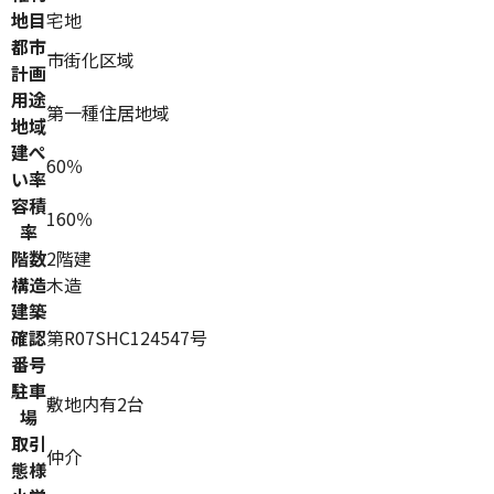
地目
宅地
都市
市街化区域
計画
用途
第一種住居地域
地域
建ぺ
60％
い率
容積
160％
率
階数
2階建
構造
木造
建築
確認
第R07SHC124547号
番号
駐車
敷地内有2台
場
取引
仲介
態様