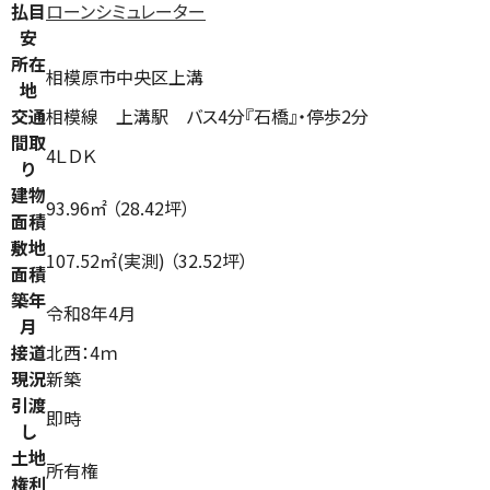
払目
ローンシミュレーター
安
所在
相模原市中央区上溝
地
交通
相模線 上溝駅 バス4分『石橋』・停歩2分
間取
4ＬＤＫ
り
建物
93.96㎡ （28.42坪）
面積
敷地
107.52㎡(実測) （32.52坪）
面積
築年
令和8年4月
月
接道
北西：4ｍ
現況
新築
引渡
即時
し
土地
所有権
権利