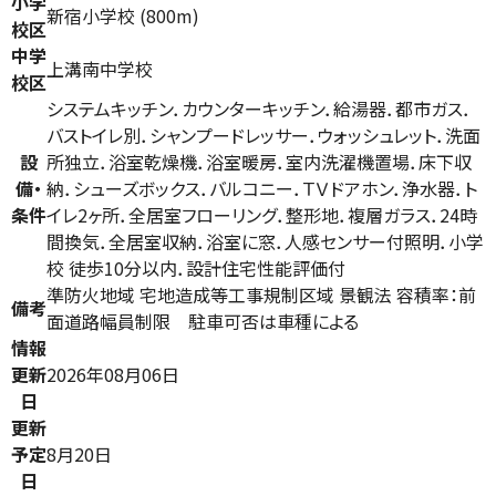
小学
新宿小学校 (800m)
校区
中学
上溝南中学校
校区
システムキッチン．カウンターキッチン．給湯器．都市ガス．
バストイレ別．シャンプードレッサー．ウォッシュレット．洗面
設
所独立．浴室乾燥機．浴室暖房．室内洗濯機置場．床下収
備・
納．シューズボックス．バルコニー．ＴＶドアホン．浄水器．ト
条件
イレ2ヶ所．全居室フローリング．整形地．複層ガラス．24時
間換気．全居室収納．浴室に窓．人感センサー付照明．小学
校 徒歩10分以内．設計住宅性能評価付
準防火地域 宅地造成等工事規制区域 景観法 容積率：前
備考
面道路幅員制限 駐車可否は車種による
情報
更新
2026年08月06日
日
更新
予定
8月20日
日