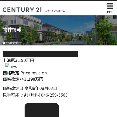
MENU
物件情報
>
物件情報
相模原市中央区上溝第31 新築分譲住宅
上溝駅
3,190
万円
価格改定
Price revision
価格改定
>>
3,190万円
価格改定日:令和8年08月03日
見学可能です!（無料）046-259-5563