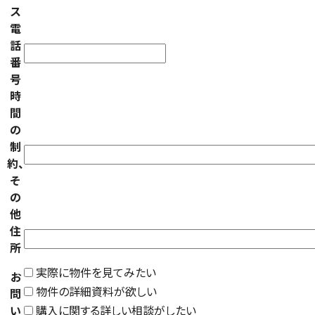
ス
電
話
番
号
時
間
の
制
約、
そ
の
他
住
所
実際に物件を見てみたい
お
物件の詳細資料が欲しい
問
い
購入に関する詳しい相談がしたい