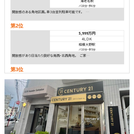
海老名駅
バ18分
・
歩6分
開放感のある角地区画。車３台並列駐車可能です。 …
第2位
5,999万円
4ＬＤＫ
相模大野駅
バ10分
・
歩5分
開放感があり日当たり良好な南西・北西角地。 ご家…
第3位
5,480万円
4ＬＤＫ
相模大野駅
バ9分
・
歩4分
２０１５年６月築、積水ハウス施工住宅です。 南東…
第4位
4,080万円
4ＬＤＫ
淵野辺駅