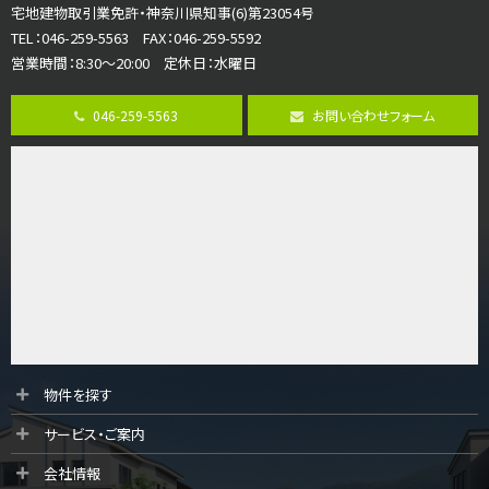
宅地建物取引業免許・神奈川県知事(6)第23054号
ご家族が集まるLDKは１７．５帖とゆとりある広さ…
TEL：046-259-5563 FAX：046-259-5592
営業時間：8:30～20:00 定休日：水曜日
第8位
3,598万円
046-259-5563
お問い合わせフォーム
4ＬＤＫ
長後駅
バ11分
・
歩6分
全棟ＬＤＫは16帖の4ＬＤＫ！食器洗い乾燥機や浴…
第9位
4,190万円
4ＬＤＫ
桜ヶ丘駅
バ14分
・
歩4分
LDK約20帖とゆとりある広さ！WIC、SICの…
第10位
物件を探す
3,990万円
サービス・ご案内
4ＬＤＫ
古淵駅
会社情報
バ12分
・
歩4分