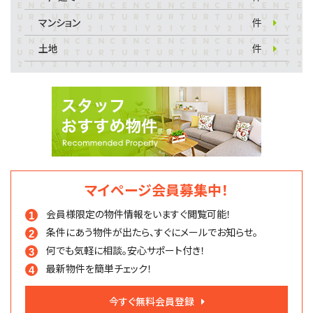
マンション
件
土地
件
マイページ会員募集中！
会員様限定の物件情報を
いますぐ閲覧可能！
条件にあう物件が出たら、
すぐにメールでお知らせ。
何でも気軽に相談。
安心サポート付き！
最新物件を簡単チェック！
今すぐ無料会員登録