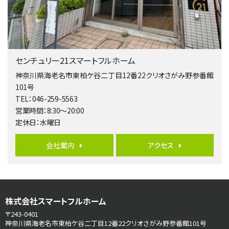
歩17分
南側道路に面しており日当たり良好。 キッチンから…
第5位
3,680万円
センチュリー21スマートフルホーム
4ＬＤＫ
橋本駅
神奈川県海老名市東柏ケ谷二丁目12番22クリオさがみ野参番館
バ19分
・
歩8分
101号
開放感があり日当たり良好な南西・北西角地区画。 …
TEL：046-259-5563
営業時間：8:30～20:00
第6位
定休日：水曜日
3,680万円
4ＳＬＤＫ
会社案内
アクセス
海老名駅
バ15分
・
歩1分
リビングダイニング部分の床暖房完備 車並列2台駐…
第7位
株式会社スマートフルホーム
3,680万円
4ＬＤＫ
〒243-0401
さがみ野駅
神奈川県海老名市東柏ケ谷二丁目12番22クリオさがみ野参番館101号
歩17分