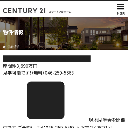
MENU
物件情報
>
物件情報
座間市立野台2丁目 新築分譲住宅 C号棟
座間駅
3,690
万円
見学可能です!（無料）046-259-5563
現地見学会を開催
中です。ご予約は Tel：046-259-5563 へお電話ください！