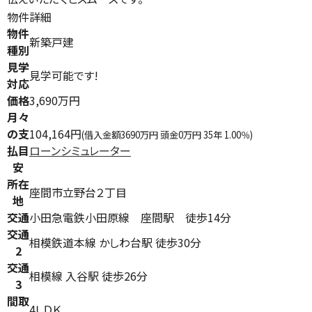
物件詳細
物件
新築戸建
種別
見学
見学可能です!
対応
価格
3,690万円
月々
の支
104,164円
(借入金額3690万円 頭金0万円 35年 1.00％)
払目
ローンシミュレーター
安
所在
座間市立野台２丁目
地
交通
小田急電鉄小田原線 座間駅 徒歩14分
交通
相模鉄道本線 かしわ台駅 徒歩30分
2
交通
相模線 入谷駅 徒歩26分
3
間取
4ＬＤＫ