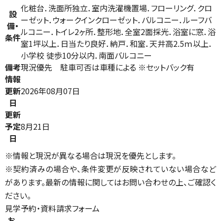
化粧台．洗面所独立．室内洗濯機置場．フローリング．クロ
設
ーゼット．ウォークインクローゼット．バルコニー．ルーフバ
備・
ルコニー．トイレ2ヶ所．整形地．全室2面採光．浴室に窓．浴
条件
室1坪以上．日当たり良好．納戸．和室．天井高2.5ｍ以上．
小学校 徒歩10分以内．南面バルコニー
備考
現況優先 駐車可否は車種による ※セットバック有
情報
更新
2026年08月07日
日
更新
予定
8月21日
日
※情報と現況が異なる場合は現況を優先とします。
※契約済みの場合や、条件変更が反映されていない場合など
があります。最新の情報に関してはお問い合わせの上、ご確認く
ださい。
見学予約・資料請求フォーム
お