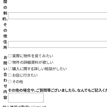
間
の
制
約、
そ
の
他
住
所
実際に物件を見てみたい
お
物件の詳細資料が欲しい
問
い
購入に関する詳しい相談がしたい
合
お店に行きたい
わ
その他
せ
その他の場合や、ご質問等ございましたら、なんでもご記入く
内
容