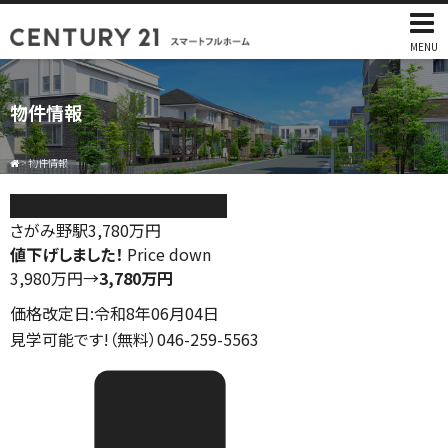
MENU
物件情報
>
物件情報
綾瀬市深谷上7丁目 中古戸建
さがみ野駅
3,780
万円
値下げしました！
Price down
3,980万円
→
3,780万円
価格改定日:令和8年06月04日
見学可能です!（無料）046-259-5563