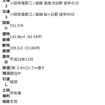
交通
小田急電鉄江ノ島線 高座渋谷駅 徒歩41分
2
交通
小田急電鉄江ノ島線 桜ヶ丘駅 徒歩45分
3
間取
5ＳＬＤＫ
り
建物
143.96㎡ （43.54坪）
面積
敷地
109.3㎡ （33.06坪）
面積
築年
平成16年12月
月
接道
[南：2.4ｍ]に7ｍ面す
現況
居住中
引渡
相談
し
土地
所有権
権利
地目
宅地