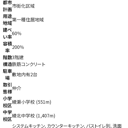
都市
市街化区域
計画
用途
第一種住居地域
地域
建ぺ
60％
い率
容積
200％
率
階数
3階建
構造
鉄筋コンクリート
駐車
敷地内有2台
場
取引
仲介
態様
小学
綾瀬小学校 (551m)
校区
中学
綾北中学校 (1,407m)
校区
システムキッチン．カウンターキッチン．バストイレ別．洗面