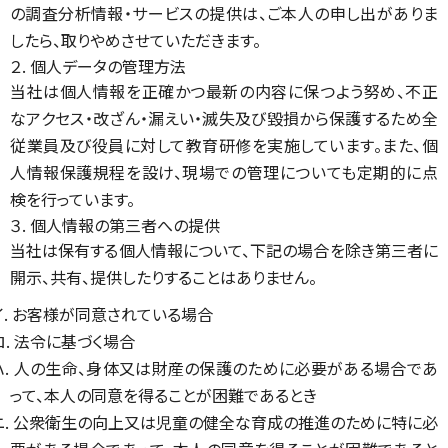
の調査分析情報・サービスの提供は、ご本人の申し出がありま
したら、取りやめさせていただきます。
２. 個人データの管理方法
当社は個人情報を正確かつ最新の内容に保つよう努め、不正
なアクセス・改ざん・漏えい・滅失及び毀損から保護するため全
従業員及び役員に対して教育研修を実施しています。また、個
人情報保護規程を設け、現場での管理についても定期的に点
検を行っています。
３. 個人情報の第三者への提供
当社は保有する個人情報について、下記の場合を除き第三者に
開示、共有、提供したりすることはありません。
イ. お客様が同意されている場合
ロ. 法令に基づく場合
ハ. 人の生命、身体又は財産の保護のために必要がある場合であ
って、本人の同意を得ることが困難であるとき
ニ. 公衆衛生の向上又は児童の健全な育成の推進のために特に必