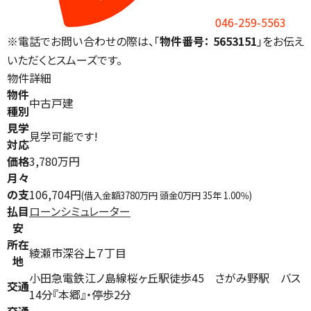
046-259-5563
※電話でお問い合わせの際は、「
物件番号： 5653151
」をお伝え
いただくとスムーズです。
物件詳細
物件
中古戸建
種別
見学
見学可能です!
対応
価格
3,780万円
月々
の支
106,704円
(借入金額3780万円 頭金0万円 35年 1.00％)
払目
ローンシミュレーター
安
所在
綾瀬市深谷上７丁目
地
小田急電鉄江ノ島線桜ヶ丘駅徒歩45 さがみ野駅 バス
交通
14分『本郷』・停歩2分