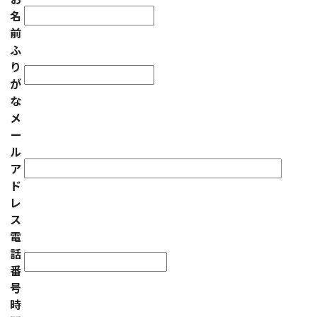
名
前
ふ
り
が
な
メ
ー
ル
ア
ド
レ
ス
電
話
番
号
時