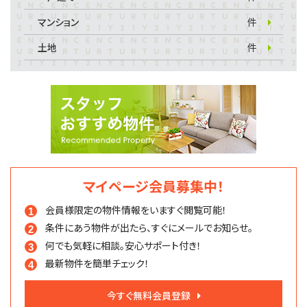
マンション
件
土地
件
マイページ会員募集中！
会員様限定の物件情報を
いますぐ閲覧可能！
条件にあう物件が出たら、
すぐにメールでお知らせ。
何でも気軽に相談。
安心サポート付き！
最新物件を簡単チェック！
今すぐ無料会員登録