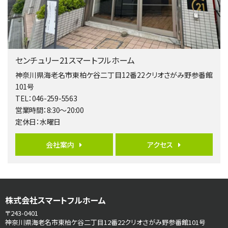
歩17分
南側道路に面しており日当たり良好。 キッチンから…
第5位
3,680万円
センチュリー21スマートフルホーム
4ＬＤＫ
橋本駅
神奈川県海老名市東柏ケ谷二丁目12番22クリオさがみ野参番館
バ19分
・
歩8分
101号
開放感があり日当たり良好な南西・北西角地区画。 …
TEL：046-259-5563
営業時間：8:30～20:00
第6位
定休日：水曜日
3,680万円
4ＳＬＤＫ
会社案内
アクセス
海老名駅
バ15分
・
歩1分
リビングダイニング部分の床暖房完備 車並列2台駐…
第7位
株式会社スマートフルホーム
3,680万円
4ＬＤＫ
〒243-0401
さがみ野駅
神奈川県海老名市東柏ケ谷二丁目12番22クリオさがみ野参番館101号
歩17分