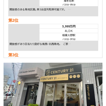
海老名駅
バ18分
・
歩6分
開放感のある角地区画。車３台並列駐車可能です。 …
第2位
5,999万円
4ＬＤＫ
相模大野駅
バ10分
・
歩5分
開放感があり日当たり良好な南西・北西角地。 ご家…
第3位
5,480万円
4ＬＤＫ
相模大野駅
バ9分
・
歩4分
２０１５年６月築、積水ハウス施工住宅です。 南東…
第4位
4,080万円
4ＬＤＫ
淵野辺駅