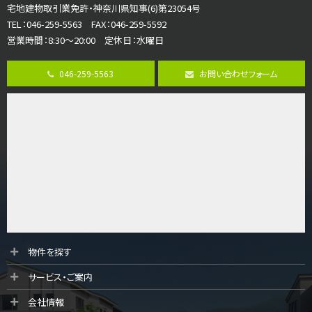
宅地建物取引業免許・神奈川県知事(6)第23054号
ご家族が集まるLDKは１７．５帖とゆとりある広さ…
TEL：046-259-5563 FAX：046-259-5592
営業時間：8:30～20:00 定休日：水曜日
第8位
3,990万円
046-259-5563
お問い合わせフォーム
4ＬＤＫ
古淵駅
バ12分
・
歩4分
並列２台駐車可。１階はリビングと水まわりをまとめ…
第9位
3,598万円
4ＬＤＫ
長後駅
バ11分
・
歩6分
全棟ＬＤＫは16帖の4ＬＤＫ！食器洗い乾燥機や浴…
第10位
物件を探す
4,190万円
サービス・ご案内
4ＬＤＫ
桜ヶ丘駅
会社情報
バ14分
・
歩4分