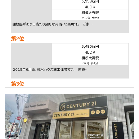
5,999万円
4ＬＤＫ
相模大野駅
バ10分
・
歩5分
開放感があり日当たり良好な南西・北西角地。 ご家…
第2位
5,480万円
4ＬＤＫ
相模大野駅
バ9分
・
歩4分
２０１５年６月築、積水ハウス施工住宅です。 南東…
第3位
4,080万円
4ＬＤＫ
淵野辺駅
歩17分
南側道路に面しており日当たり良好。 キッチンから…
第4位
3,680万円