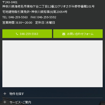
4ＬＤＫ
〒243-0401
海老名駅
神奈川県海老名市東柏ケ谷二丁目12番22クリオさがみ野参番館101号
バ18分
・
歩6分
宅地建物取引業免許・神奈川県知事(6)第23054号
開放感のある角地区画。車３台並列駐車可能です。 …
TEL：046-259-5563 FAX：046-259-5592
営業時間：8:30～20:00 定休日：水曜日
第8位
3,180万円
046-259-5563
お問い合わせフォーム
3ＬＤＫ
海老名駅
バ12分
・
歩7分
大規模開発分譲地内の新築戸建！開発道路は幅員４.…
第9位
3,680万円
4ＬＤＫ
橋本駅
バ19分
・
歩8分
開放感があり日当たり良好な南西・北西角地区画。 …
第10位
物件を探す
3,680万円
サービス・ご案内
4ＬＤＫ