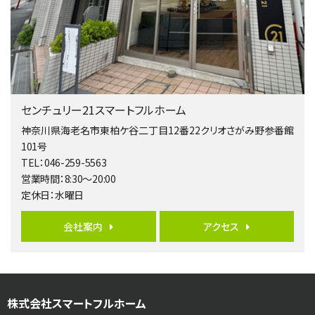
4ＳＬＤＫ
海老名駅
バ15分
・
歩1分
リビングダイニング部分の床暖房完備 車並列2台駐…
第5位
4,190万円
センチュリー21スマートフルホーム
4ＬＤＫ
桜ヶ丘駅
神奈川県海老名市東柏ケ谷二丁目12番22クリオさがみ野参番館
バ14分
・
歩4分
101号
LDK約20帖とゆとりある広さ！WIC、SICの…
TEL：046-259-5563
営業時間：8:30～20:00
第6位
定休日：水曜日
3,598万円
4ＬＤＫ
会社案内
アクセス
長後駅
バ11分
・
歩6分
全棟ＬＤＫは16帖の4ＬＤＫ！食器洗い乾燥機や浴…
第7位
株式会社スマートフルホーム
4,590万円