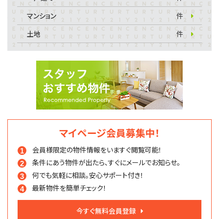
マンション
件
土地
件
マイページ会員募集中！
会員様限定の物件情報を
いますぐ閲覧可能！
条件にあう物件が出たら、
すぐにメールでお知らせ。
何でも気軽に相談。
安心サポート付き！
最新物件を簡単チェック！
今すぐ無料会員登録