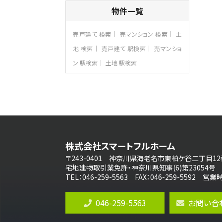
4ＳＬＤＫ
物件一覧
海老名駅
バ15分
・
歩1分
リビングダイニング部分の床暖房完備 車
売戸建て 検索
売マンション 検索
土
並列2台駐…
地 検索
売戸建て 駅検索
売マンショ
第8位
ン 駅検索
土地 駅検索
3,680万円
4ＬＤＫ
さがみ野駅
歩17分
ご家族が集まるLDKは１７．５帖とゆとりあ
る広さ…
第9位
3,598万円
株式会社スマートフルホーム
4ＬＤＫ
長後駅
〒243-0401 神奈川県海老名市東柏ケ谷二丁目12
バ11分
・
歩6分
宅地建物取引業免許・神奈川県知事(6)第23054号
全棟ＬＤＫは16帖の4ＬＤＫ！食器洗い乾燥
TEL：046-259-5563 FAX：046-259-5592 
機や浴…
第10位
046-259-5563
お問い合
4,190万円
4ＬＤＫ