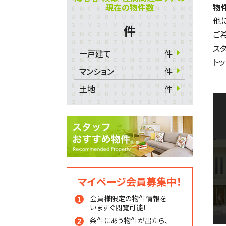
現在の物件数
物
他
件
ご
ス
一戸建て
件
ト
マンション
件
土地
件
マイページ会員募集中！
会員様限定の物件情報を
いますぐ閲覧可能！
条件にあう物件が出たら、