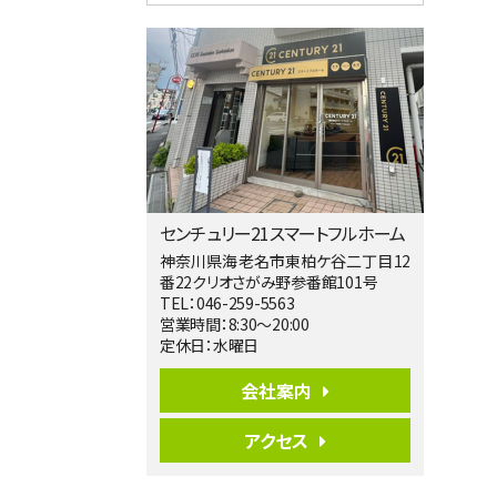
4ＬＤＫ
淵野辺駅
歩17分
南側道路に面しており日当たり良好。 キ
ッチンから…
第5位
3,680万円
4ＬＤＫ
橋本駅
バ19分
・
歩8分
センチュリー21スマートフルホーム
開放感があり日当たり良好な南西・北西角
地区画。 …
神奈川県海老名市東柏ケ谷二丁目12
番22クリオさがみ野参番館101号
第6位
TEL：046-259-5563
3,990万円
営業時間：8:30～20:00
4ＬＤＫ
定休日：水曜日
古淵駅
バ12分
・
歩4分
会社案内
並列２台駐車可。１階はリビングと水まわり
をまとめ…
アクセス
第7位
3,680万円