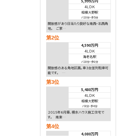
5,999万円
4ＬＤＫ
相模大野駅
バ10分
・
歩5分
開放感があり日当たり良好な南西・北西角
地。 ご家…
第2位
4,590万円
4ＬＤＫ
海老名駅
バ18分
・
歩6分
開放感のある角地区画。車３台並列駐車可
能です。 …
第3位
5,480万円
4ＬＤＫ
相模大野駅
バ9分
・
歩4分
２０１５年６月築、積水ハウス施工住宅で
す。 南東…
第4位
4,080万円