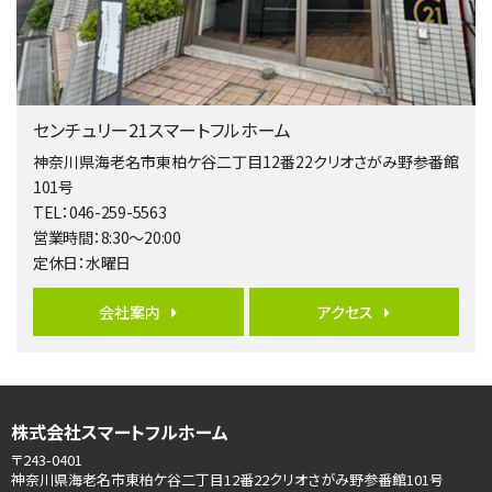
バ9分
・
歩4分
２０１５年６月築、積水ハウス施工住宅です。 南東…
第5位
3,680万円
センチュリー21スマートフルホーム
4ＬＤＫ
橋本駅
神奈川県海老名市東柏ケ谷二丁目12番22クリオさがみ野参番館
バ19分
・
歩8分
101号
開放感があり日当たり良好な南西・北西角地区画。 …
TEL：046-259-5563
営業時間：8:30～20:00
第6位
定休日：水曜日
3,680万円
4ＳＬＤＫ
会社案内
アクセス
海老名駅
バ15分
・
歩1分
リビングダイニング部分の床暖房完備 車並列2台駐…
第7位
株式会社スマートフルホーム
3,680万円
4ＬＤＫ
〒243-0401
さがみ野駅
神奈川県海老名市東柏ケ谷二丁目12番22クリオさがみ野参番館101号
歩17分