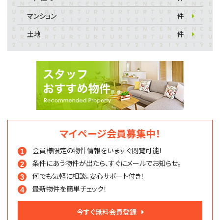
マンション
件
土地
件
マイページ会員募集中！
会員様限定の物件情報を
いますぐ閲覧可能！
条件にあう物件が出たら、
すぐにメールでお知らせ。
何でも気軽に相談。
安心サポート付き！
最新物件を簡単チェック！
今すぐ無料会員登録