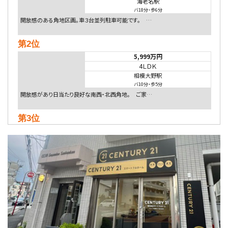
海老名駅
バ18分
・
歩6分
開放感のある角地区画。車３台並列駐車可能です。 …
第2位
5,999万円
4ＬＤＫ
相模大野駅
バ10分
・
歩5分
開放感があり日当たり良好な南西・北西角地。 ご家…
第3位
4,080万円
4ＬＤＫ
淵野辺駅
歩17分
南側道路に面しており日当たり良好。 キッチンから…
第4位
5,480万円
4ＬＤＫ
相模大野駅