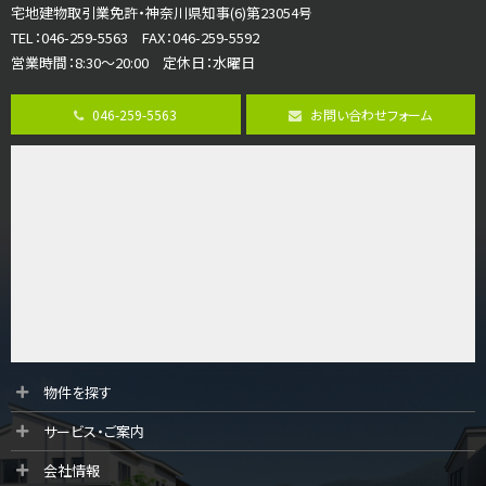
宅地建物取引業免許・神奈川県知事(6)第23054号
ご家族が集まるLDKは１７．５帖とゆとりある広さ…
TEL：046-259-5563 FAX：046-259-5592
営業時間：8:30～20:00 定休日：水曜日
第8位
4,190万円
046-259-5563
お問い合わせフォーム
4ＬＤＫ
桜ヶ丘駅
バ14分
・
歩4分
LDK約20帖とゆとりある広さ！WIC、SICの…
第9位
3,598万円
4ＬＤＫ
長後駅
バ11分
・
歩6分
全棟ＬＤＫは16帖の4ＬＤＫ！食器洗い乾燥機や浴…
第10位
物件を探す
3,990万円
サービス・ご案内
4ＬＤＫ
古淵駅
会社情報
バ12分
・
歩4分