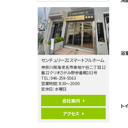
洗
4ＬＤＫ
淵野辺駅
歩17分
南側道路に面しており日当たり良好。 キ
ッチンから…
第5位
3,680万円
4ＬＤＫ
橋本駅
浴
バ19分
・
歩8分
センチュリー21スマートフルホーム
開放感があり日当たり良好な南西・北西角
地区画。 …
神奈川県海老名市東柏ケ谷二丁目12
番22クリオさがみ野参番館101号
第6位
TEL：046-259-5563
3,680万円
営業時間：8:30～20:00
4ＳＬＤＫ
定休日：水曜日
海老名駅
バ15分
・
歩1分
会社案内
リビングダイニング部分の床暖房完備 車
ト
並列2台駐…
アクセス
第7位
3,680万円