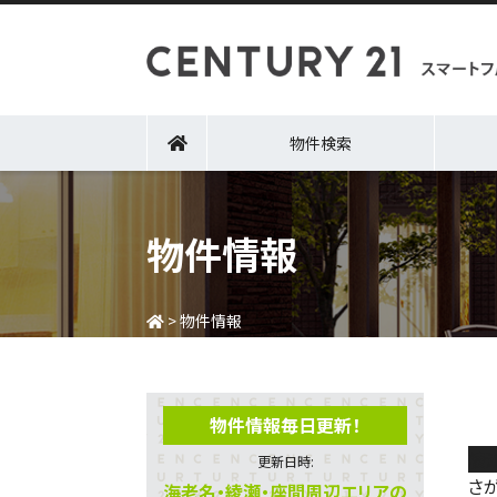
物件検索
物件情報
>
物件情報
物件情報毎日更新！
綾
更新日時:
さ
海老名・綾瀬・座間周辺エリアの