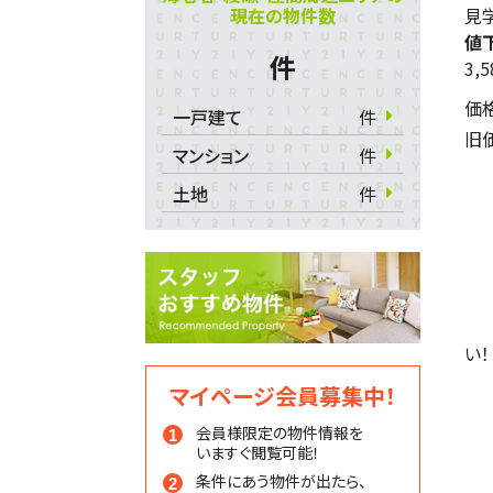
現在の物件数
見学
値
件
3,
価
一戸建て
件
旧
マンション
件
土地
件
い！
マイページ会員募集中！
会員様限定の物件情報を
いますぐ閲覧可能！
条件にあう物件が出たら、