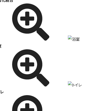
面化粧台
室
イレ