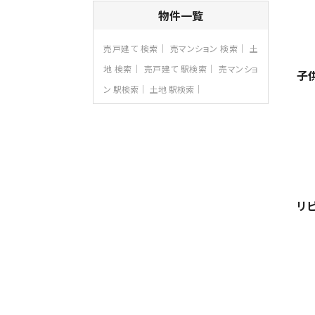
4ＬＤＫ
物件一覧
さがみ野駅
歩17分
ご家族が集まるLDKは１７．５帖とゆとりあ
売戸建て 検索
売マンション 検索
土
る広さ…
地 検索
売戸建て 駅検索
売マンショ
子
第8位
ン 駅検索
土地 駅検索
3,598万円
4ＬＤＫ
長後駅
バ11分
・
歩6分
全棟ＬＤＫは16帖の4ＬＤＫ！食器洗い乾燥
機や浴…
第9位
4,190万円
リ
4ＬＤＫ
桜ヶ丘駅
バ14分
・
歩4分
LDK約20帖とゆとりある広さ！WIC、SIC
の…
第10位
3,990万円
4ＬＤＫ