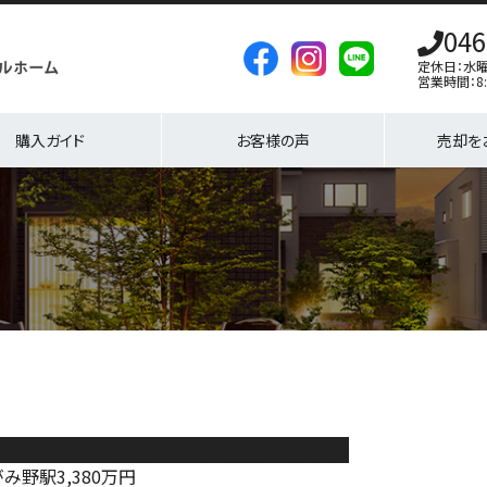
046
定休日：水
営業時間：8:
購入ガイド
お客様の声
売却を
瀬市寺尾本町3丁目 新築戸建 全4棟 2号棟
がみ野駅
3,380
万円