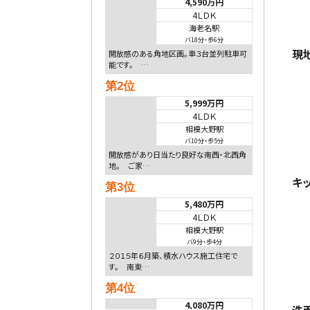
4,590万円
4ＬＤＫ
海老名駅
バ18分
・
歩6分
現
開放感のある角地区画。車３台並列駐車可
能です。 …
第2位
5,999万円
4ＬＤＫ
相模大野駅
バ10分
・
歩5分
開放感があり日当たり良好な南西・北西角
地。 ご家…
キ
第3位
5,480万円
4ＬＤＫ
相模大野駅
バ9分
・
歩4分
２０１５年６月築、積水ハウス施工住宅で
す。 南東…
第4位
4,080万円