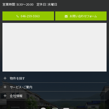
営業時間：8:30～20:00 定休日：水曜日
第8位
3,990万円
046-259-5563
お問い合わせフォーム
4ＬＤＫ
古淵駅
バ12分
・
歩4分
並列２台駐車可。１階はリビングと水まわりをまとめ…
第9位
4,190万円
4ＬＤＫ
桜ヶ丘駅
バ14分
・
歩4分
LDK約20帖とゆとりある広さ！WIC、SICの…
第10位
物件を探す
3,598万円
サービス・ご案内
4ＬＤＫ
長後駅
会社情報
バ11分
・
歩6分
全棟ＬＤＫは16帖の4ＬＤＫ！食器洗い乾燥機や浴…