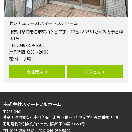
第5位
3,680万円
センチュリー21スマートフルホーム
4ＬＤＫ
橋本駅
神奈川県海老名市東柏ケ谷二丁目12番22クリオさがみ野参番館
バ19分
・
歩8分
101号
開放感があり日当たり良好な南西・北西角地区画。 …
TEL：046-259-5563
営業時間：8:30～20:00
第6位
定休日：水曜日
3,680万円
4ＬＤＫ
会社案内
アクセス
さがみ野駅
歩17分
ご家族が集まるLDKは１７．５帖とゆとりある広さ…
第7位
株式会社スマートフルホーム
3,680万円
4ＳＬＤＫ
〒243-0401
海老名駅
神奈川県海老名市東柏ケ谷二丁目12番22クリオさがみ野参番館101号
バ15分
・
歩1分
宅地建物取引業免許・神奈川県知事(6)第23054号
リビングダイニング部分の床暖房完備 車並列2台駐…
TEL：046-259-5563 FAX：046-259-5592