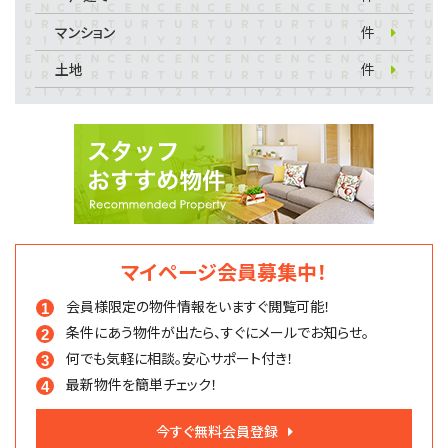
マンション
件
土地
件
マイページ会員募集中！
会員様限定の物件情報を
いますぐ閲覧可能！
条件にあう物件が出たら、
すぐにメールでお知らせ。
何でも気軽に相談。
安心サポート付き！
最新物件を簡単チェック！
今すぐ無料会員登録