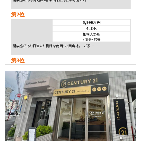
第2位
5,999万円
4ＬＤＫ
相模大野駅
バ10分
・
歩5分
開放感があり日当たり良好な南西・北西角地。 ご家…
第3位
5,480万円
4ＬＤＫ
相模大野駅
バ9分
・
歩4分
２０１５年６月築、積水ハウス施工住宅です。 南東…
第4位
4,080万円
4ＬＤＫ
淵野辺駅
歩17分
南側道路に面しており日当たり良好。 キッチンから…