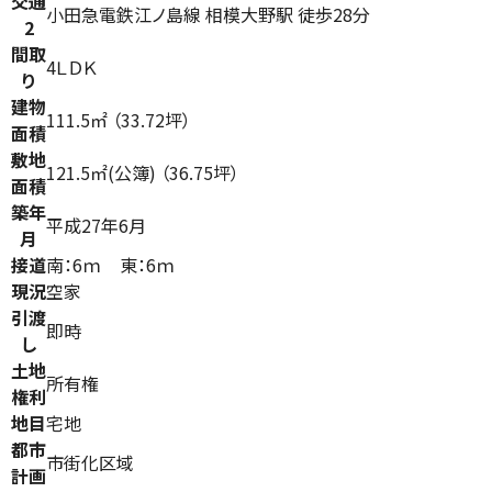
交通
小田急電鉄江ノ島線 相模大野駅 徒歩28分
2
間取
4ＬＤＫ
り
建物
111.5㎡ （33.72坪）
面積
敷地
121.5㎡(公簿) （36.75坪）
面積
築年
平成27年6月
月
接道
南：6ｍ 東：6ｍ
現況
空家
引渡
即時
し
土地
所有権
権利
地目
宅地
都市
市街化区域
計画