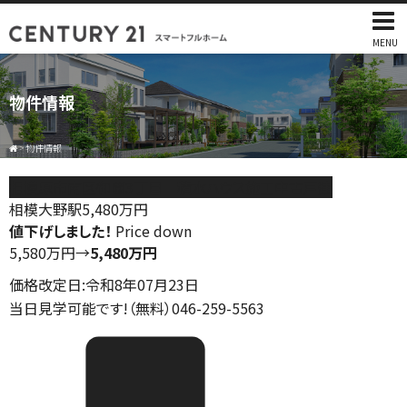
MENU
物件情報
>
物件情報
相模原市南区御園3丁目 積水ハウス施工中古戸建
相模大野駅
5,480
万円
値下げしました！
Price down
5,580万円
→
5,480万円
価格改定日:令和8年07月23日
当日見学可能です!（無料）046-259-5563