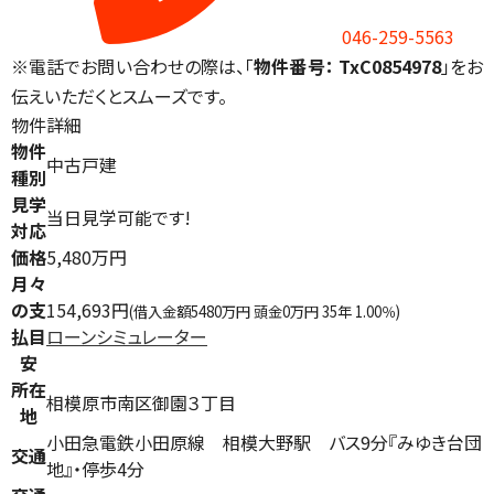
046-259-5563
※電話でお問い合わせの際は、「
物件番号： TxC0854978
」をお
伝えいただくとスムーズです。
物件詳細
物件
中古戸建
種別
見学
当日見学可能です!
対応
価格
5,480万円
月々
の支
154,693円
(借入金額5480万円 頭金0万円 35年 1.00％)
払目
ローンシミュレーター
安
所在
相模原市南区御園３丁目
地
小田急電鉄小田原線 相模大野駅 バス9分『みゆき台団
交通
地』・停歩4分