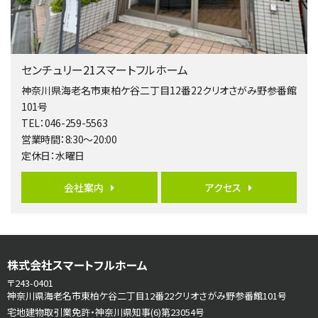
南側道路に面しており日当たり良好。 キッチンから…
第5位
3,680万円
センチュリー21スマートフルホーム
4ＬＤＫ
橋本駅
神奈川県海老名市東柏ケ谷二丁目12番22クリオさがみ野参番館
バ19分
・
歩8分
101号
開放感があり日当たり良好な南西・北西角地区画。 …
TEL：046-259-5563
営業時間：8:30～20:00
第6位
定休日：水曜日
3,680万円
4ＳＬＤＫ
会社案内
アクセス
海老名駅
バ15分
・
歩1分
リビングダイニング部分の床暖房完備 車並列2台駐…
第7位
株式会社スマートフルホーム
3,680万円
4ＬＤＫ
〒243-0401
さがみ野駅
神奈川県海老名市東柏ケ谷二丁目12番22クリオさがみ野参番館101号
歩17分
宅地建物取引業免許・神奈川県知事(6)第23054号
ご家族が集まるLDKは１７．５帖とゆとりある広さ…