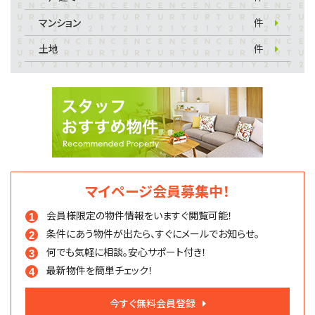
マンション
件
土地
件
マイページ会員募集中！
会員様限定の物件情報を
いますぐ閲覧可能！
条件にあう物件が出たら、
すぐにメールでお知らせ。
何でも気軽に相談。
安心サポート付き！
最新物件を簡単チェック！
今すぐ無料会員登録