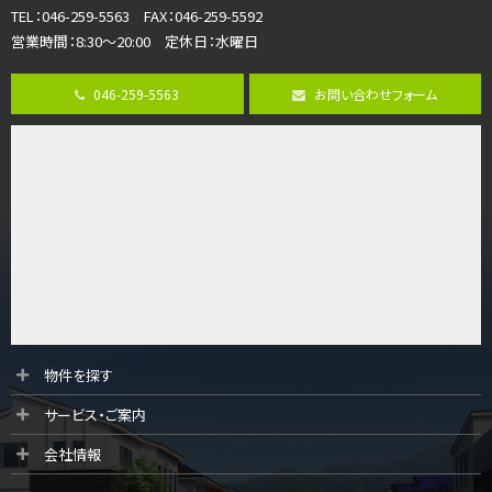
TEL：046-259-5563 FAX：046-259-5592
営業時間：8:30～20:00 定休日：水曜日
第8位
3,990万円
046-259-5563
お問い合わせフォーム
4ＬＤＫ
古淵駅
バ12分
・
歩4分
並列２台駐車可。１階はリビングと水まわりをまとめ…
第9位
3,598万円
4ＬＤＫ
長後駅
バ11分
・
歩6分
全棟ＬＤＫは16帖の4ＬＤＫ！食器洗い乾燥機や浴…
第10位
物件を探す
4,190万円
サービス・ご案内
4ＬＤＫ
桜ヶ丘駅
会社情報
バ14分
・
歩4分
LDK約20帖とゆとりある広さ！WIC、SICの…