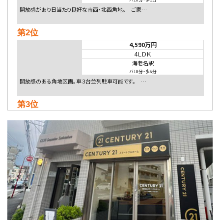
開放感があり日当たり良好な南西・北西角地。 ご家…
第2位
4,590万円
4ＬＤＫ
海老名駅
バ18分
・
歩6分
開放感のある角地区画。車３台並列駐車可能です。 …
第3位
5,480万円
4ＬＤＫ
相模大野駅
バ9分
・
歩4分
２０１５年６月築、積水ハウス施工住宅です。 南東…
第4位
4,080万円
4ＬＤＫ
淵野辺駅
歩17分