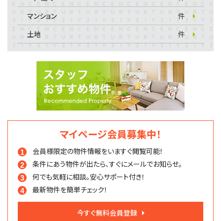
マンション
件
土地
件
マイページ会員募集中！
会員様限定の物件情報を
いますぐ閲覧可能！
条件にあう物件が出たら、
すぐにメールでお知らせ。
何でも気軽に相談。
安心サポート付き！
最新物件を簡単チェック！
今すぐ無料会員登録