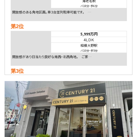
海老名駅
バ18分
・
歩6分
開放感のある角地区画。車３台並列駐車可能です。 …
第2位
5,999万円
4ＬＤＫ
相模大野駅
バ10分
・
歩5分
開放感があり日当たり良好な南西・北西角地。 ご家…
第3位
5,480万円
4ＬＤＫ
相模大野駅
バ9分
・
歩4分
２０１５年６月築、積水ハウス施工住宅です。 南東…
第4位
4,080万円
4ＬＤＫ
淵野辺駅