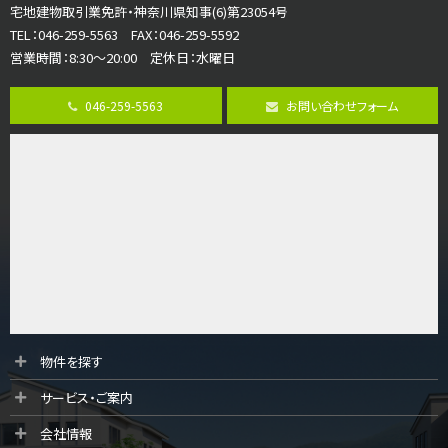
宅地建物取引業免許・神奈川県知事(6)第23054号
ご家族が集まるLDKは１７．５帖とゆとりある広さ…
TEL：046-259-5563 FAX：046-259-5592
営業時間：8:30～20:00 定休日：水曜日
第8位
3,598万円
046-259-5563
お問い合わせフォーム
4ＬＤＫ
長後駅
バ11分
・
歩6分
全棟ＬＤＫは16帖の4ＬＤＫ！食器洗い乾燥機や浴…
第9位
4,190万円
4ＬＤＫ
桜ヶ丘駅
バ14分
・
歩4分
LDK約20帖とゆとりある広さ！WIC、SICの…
第10位
物件を探す
3,990万円
サービス・ご案内
4ＬＤＫ
古淵駅
会社情報
バ12分
・
歩4分