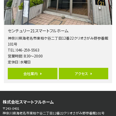
歩17分
南側道路に面しており日当たり良好。 キッチンから…
第5位
3,680万円
センチュリー21スマートフルホーム
4ＬＤＫ
橋本駅
神奈川県海老名市東柏ケ谷二丁目12番22クリオさがみ野参番館
バ19分
・
歩8分
101号
開放感があり日当たり良好な南西・北西角地区画。 …
TEL：046-259-5563
営業時間：8:30～20:00
第6位
定休日：水曜日
3,680万円
4ＳＬＤＫ
会社案内
アクセス
海老名駅
バ15分
・
歩1分
リビングダイニング部分の床暖房完備 車並列2台駐…
第7位
株式会社スマートフルホーム
3,680万円
4ＬＤＫ
〒243-0401
さがみ野駅
神奈川県海老名市東柏ケ谷二丁目12番22クリオさがみ野参番館101号
歩17分