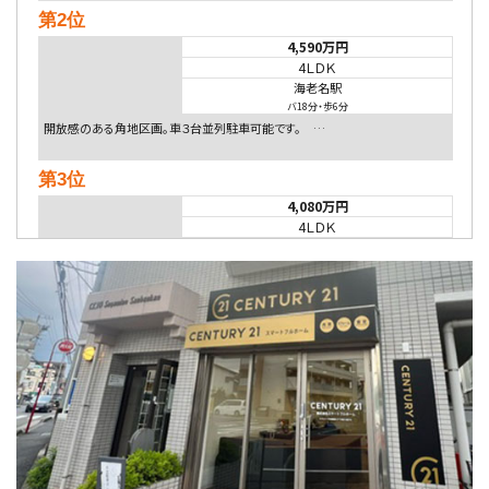
第2位
4,590万円
4ＬＤＫ
海老名駅
バ18分
・
歩6分
開放感のある角地区画。車３台並列駐車可能です。 …
第3位
4,080万円
4ＬＤＫ
淵野辺駅
歩17分
南側道路に面しており日当たり良好。 キッチンから…
第4位
5,480万円
4ＬＤＫ
相模大野駅
バ9分
・
歩4分
２０１５年６月築、積水ハウス施工住宅です。 南東…