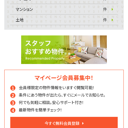
マンション
件
土地
件
マイページ会員募集中！
会員様限定の物件情報を
いますぐ閲覧可能！
条件にあう物件が出たら、
すぐにメールでお知らせ。
何でも気軽に相談。
安心サポート付き！
最新物件を簡単チェック！
今すぐ無料会員登録