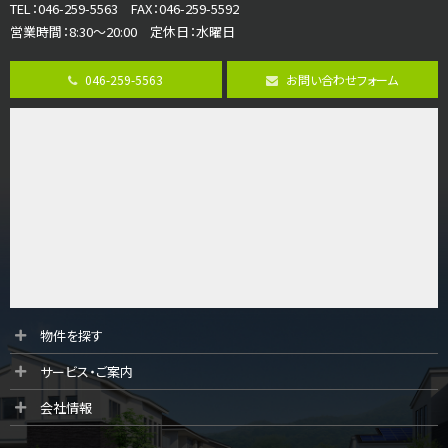
TEL：046-259-5563 FAX：046-259-5592
3,598万円
営業時間：8:30～20:00 定休日：水曜日
4ＬＤＫ
長後駅
バ11分
・
歩6分
046-259-5563
お問い合わせフォーム
全棟ＬＤＫは16帖の4ＬＤＫ！食器洗い乾燥機や浴…
第9位
4,190万円
4ＬＤＫ
桜ヶ丘駅
バ14分
・
歩4分
LDK約20帖とゆとりある広さ！WIC、SICの…
第10位
3,680万円
4ＳＬＤＫ
物件を探す
海老名駅
サービス・ご案内
バ15分
・
歩1分
リビングダイニング部分の床暖房完備 車並列2台駐…
会社情報