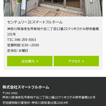
第5位
3,680万円
4ＬＤＫ
橋本駅
センチュリー21スマートフルホーム
バ19分
・
歩8分
開放感があり日当たり良好な南西・北西角地区画。 …
神奈川県海老名市東柏ケ谷二丁目12番22クリオさがみ野参番館
101号
第6位
TEL：046-259-5563
3,990万円
営業時間：8:30～20:00
4ＬＤＫ
定休日：水曜日
古淵駅
バ12分
・
歩4分
並列２台駐車可。１階はリビングと水まわりをまとめ…
会社案内
アクセス
第7位
3,680万円
4ＬＤＫ
さがみ野駅
株式会社スマートフルホーム
歩17分
〒243-0401
ご家族が集まるLDKは１７．５帖とゆとりある広さ…
神奈川県海老名市東柏ケ谷二丁目12番22クリオさがみ野参番館101号
宅地建物取引業免許・神奈川県知事(6)第23054号
第8位