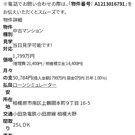
※電話でお問い合わせの際は、「
物件番号： A1213016791
」を
お伝えいただくとスムーズです。
物件詳細
物件
中古マンション
種別
見学
当日見学可能です!
対応
1,799万円
価格
(管理費:23,400円 / 修繕積立金:14,400円)
月々
の支
50,784円
(借入金額1799万円 頭金0万円 35年 1.00％)
払目
ローンシミュレーター
安
所在
相模原市南区上鶴間本町９丁目 16-5
地
交通
小田急電鉄小田原線 相模大野
間取
2ＳＬＤＫ
り