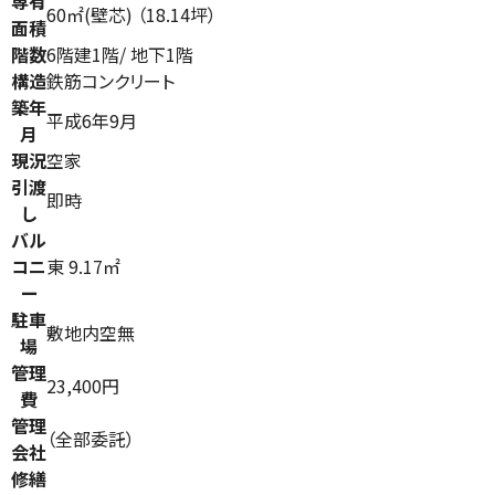
専有
60㎡(壁芯) （18.14坪）
面積
階数
6階建1階/ 地下1階
構造
鉄筋コンクリート
築年
平成6年9月
月
現況
空家
引渡
即時
し
バル
コニ
東 9.17㎡
ー
駐車
敷地内空無
場
管理
23,400円
費
管理
（全部委託）
会社
修繕