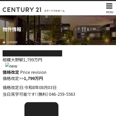
MENU
物件情報
>
物件情報
プラタスガーデンつきみ野 １０８
相模大野駅
1,799
万円
価格改定
Price revision
価格改定
>>
1,799万円
価格改定日:令和8年08月03日
当日見学可能です!（無料）046-259-5563