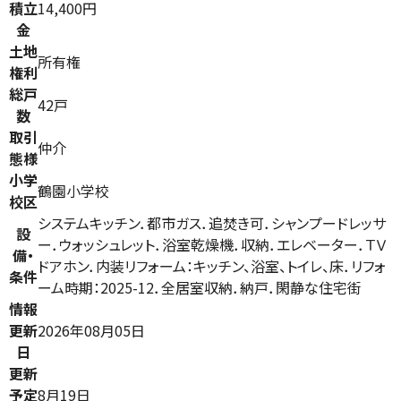
積立
14,400円
金
土地
所有権
権利
総戸
42戸
数
取引
仲介
態様
小学
鶴園小学校
校区
システムキッチン．都市ガス．追焚き可．シャンプードレッサ
設
ー．ウォッシュレット．浴室乾燥機．収納．エレベーター．ＴＶ
備・
ドアホン．内装リフォーム：キッチン、浴室、トイレ、床．リフォ
条件
ーム時期：2025-12．全居室収納．納戸．閑静な住宅街
情報
更新
2026年08月05日
日
更新
予定
8月19日