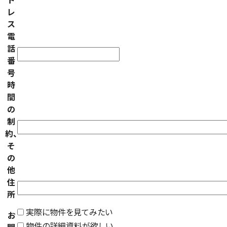
レ
ス
電
話
番
号
時
間
の
制
約、
そ
の
他
住
所
実際に物件を見てみたい
お
物件の詳細資料が欲しい