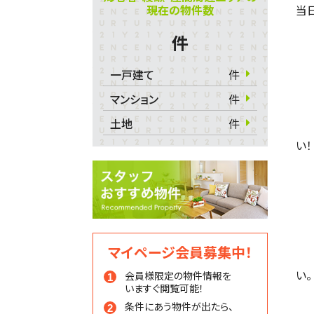
現在の物件数
当日
件
一戸建て
件
マンション
件
土地
件
い！
マイページ会員募集中！
い。
会員様限定の物件情報を
いますぐ閲覧可能！
条件にあう物件が出たら、