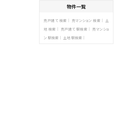
4ＬＤＫ
物件一覧
長後駅
バ11分
・
歩6分
全棟ＬＤＫは16帖の4ＬＤＫ！食器洗い乾燥
売戸建て 検索
売マンション 検索
土
機や浴…
地 検索
売戸建て 駅検索
売マンショ
第8位
ン 駅検索
土地 駅検索
3,680万円
4ＬＤＫ
さがみ野駅
歩17分
ご家族が集まるLDKは１７．５帖とゆとりあ
る広さ…
第9位
4,190万円
4ＬＤＫ
桜ヶ丘駅
バ14分
・
歩4分
LDK約20帖とゆとりある広さ！WIC、SIC
の…
第10位
3,180万円
3ＬＤＫ