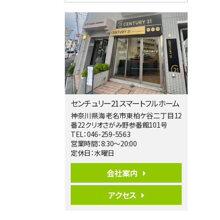
4ＬＤＫ
相模大野駅
バ9分
・
歩4分
２０１５年６月築、積水ハウス施工住宅で
す。 南東…
第5位
3,680万円
4ＬＤＫ
橋本駅
バ19分
・
歩8分
センチュリー21スマートフルホーム
開放感があり日当たり良好な南西・北西角
地区画。 …
神奈川県海老名市東柏ケ谷二丁目12
番22クリオさがみ野参番館101号
第6位
TEL：046-259-5563
3,680万円
営業時間：8:30～20:00
4ＳＬＤＫ
定休日：水曜日
海老名駅
バ15分
・
歩1分
会社案内
リビングダイニング部分の床暖房完備 車
並列2台駐…
アクセス
第7位
3,598万円