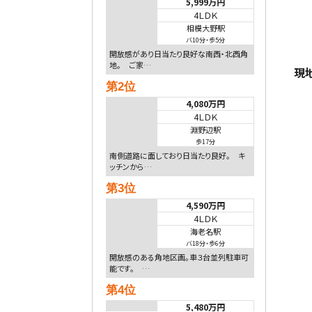
5,999万円
4ＬＤＫ
相模大野駅
バ10分
・
歩5分
開放感があり日当たり良好な南西・北西角
地。 ご家…
現
第2位
4,080万円
4ＬＤＫ
淵野辺駅
歩17分
南側道路に面しており日当たり良好。 キ
ッチンから…
第3位
4,590万円
4ＬＤＫ
海老名駅
バ18分
・
歩6分
開放感のある角地区画。車３台並列駐車可
能です。 …
第4位
5,480万円