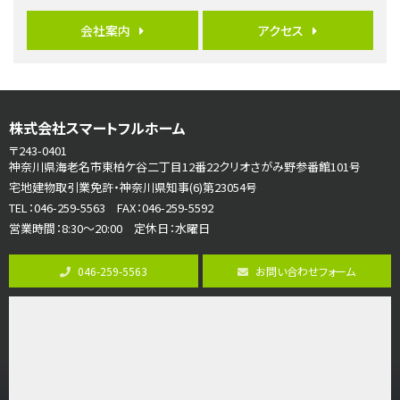
4ＬＤＫ
会社案内
アクセス
長後駅
バ11分
・
歩6分
全棟ＬＤＫは16帖の4ＬＤＫ！食器洗い乾燥機や浴…
第7位
株式会社スマートフルホーム
4,590万円
4ＬＤＫ
〒243-0401
海老名駅
神奈川県海老名市東柏ケ谷二丁目12番22クリオさがみ野参番館101号
バ18分
・
歩6分
宅地建物取引業免許・神奈川県知事(6)第23054号
開放感のある角地区画。車３台並列駐車可能です。 …
TEL：046-259-5563 FAX：046-259-5592
営業時間：8:30～20:00 定休日：水曜日
第8位
3,180万円
046-259-5563
お問い合わせフォーム
3ＬＤＫ
海老名駅
バ12分
・
歩7分
大規模開発分譲地内の新築戸建！開発道路は幅員４.…
第9位
3,680万円