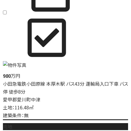
980
万円
小田急電鉄小田原線 本厚木駅 バス43分 運輸局入口下車 バス
停 徒歩8分
愛甲郡愛川町中津
土地：116.48㎡
建築条件：無
売地