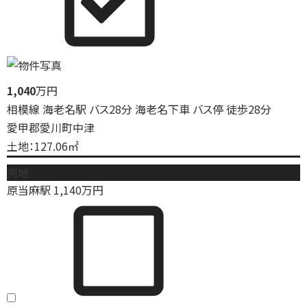
1,040
万円
相模線 海老名駅 バス28分 海老名下車 バス停 徒歩28分
愛甲郡愛川町中津
土地：127.06㎡
売地
原当麻駅
1,140
万円