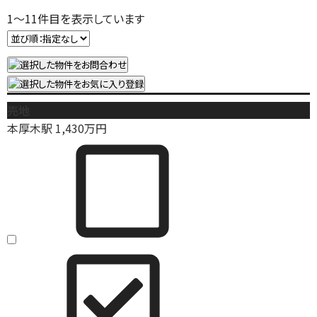
1
～
11
件目を表示しています
売地
本厚木駅
1,430
万円