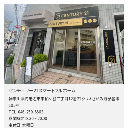
4,080万円
4ＬＤＫ
淵野辺駅
歩17分
南側道路に面しており日当たり良好。 キッチンから…
第4位
3,680万円
4ＳＬＤＫ
海老名駅
バ15分
・
歩1分
リビングダイニング部分の床暖房完備 車並列2台駐…
第5位
4,190万円
センチュリー21スマートフルホーム
4ＬＤＫ
桜ヶ丘駅
神奈川県海老名市東柏ケ谷二丁目12番22クリオさがみ野参番館
バ14分
・
歩4分
101号
LDK約20帖とゆとりある広さ！WIC、SICの…
TEL：046-259-5563
営業時間：8:30～20:00
第6位
定休日：水曜日
3,598万円