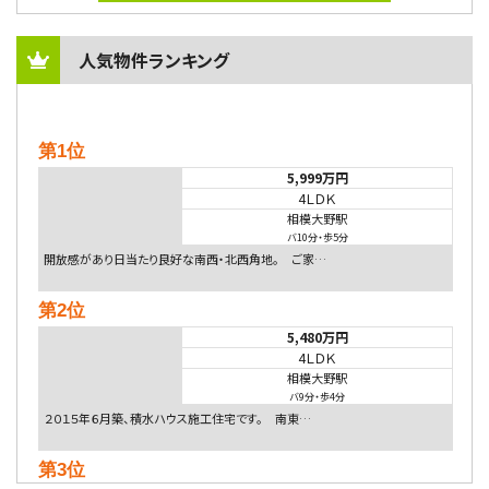
人気物件ランキング
第1位
5,999万円
4ＬＤＫ
相模大野駅
バ10分
・
歩5分
開放感があり日当たり良好な南西・北西角地。 ご家…
第2位
5,480万円
4ＬＤＫ
相模大野駅
バ9分
・
歩4分
２０１５年６月築、積水ハウス施工住宅です。 南東…
第3位