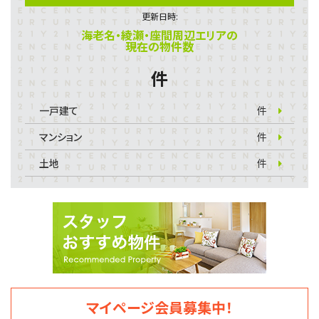
更新日時:
海老名・綾瀬・座間周辺エリアの
現在の物件数
件
一戸建て
件
マンション
件
土地
件
マイページ会員募集中！