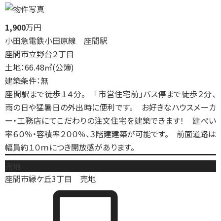
1,900
万円
小田急電鉄小田原線 座間駅
座間市立野台２丁目
土地：66.48㎡(公簿)
建築条件：無
座間駅まで徒歩１４分。 「市営住宅前」バス停まで徒歩２分、
雨の日や猛暑日の外出時に便利です。 お好きなハウスメーカ
ー・工務店にてこだわりの注文住宅を建築できます！ 建ぺい
率６０％・容積率２００％、３階建建築が可能です。 前面道路は
幅員約１０ｍにつき開放感があります。
売地
座間市緑ケ丘3丁目 売地