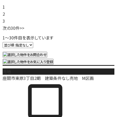
1
2
3
次の30件
>>
1
～
30
件目を表示しています
売地
座間市東原3丁目2期 建築条件なし売地 M区画