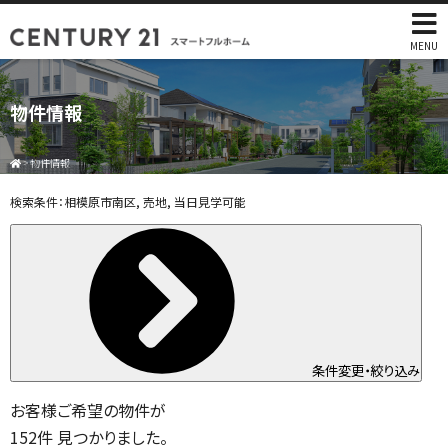
MENU
物件情報
>
物件情報
検索条件：
相模原市南区, 売地, 当日見学可能
条件変更・絞り込み
お客様ご希望の物件が
152
件
見つかりました。