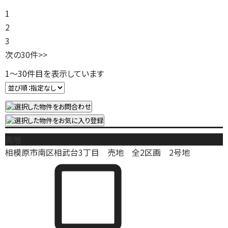
1
2
3
次の30件
>>
1
～
30
件目を表示しています
売地
相模原市南区相武台3丁目 売地 全2区画 2号地