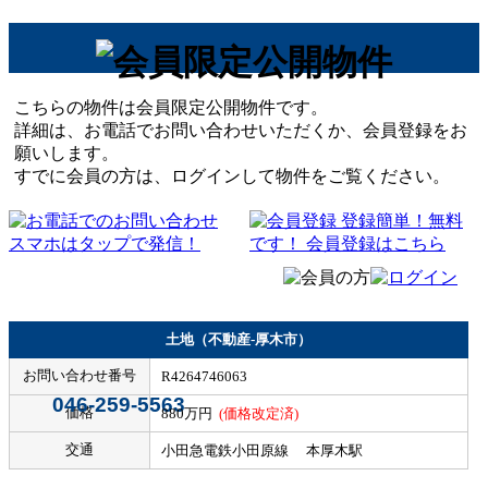
こちらの物件は会員限定公開物件です。
詳細は、お電話でお問い合わせいただくか、会員登録をお
願いします。
すでに会員の方は、ログインして物件をご覧ください。
土地（不動産-厚木市）
お問い合わせ番号
R4264746063
046-259-5563
価格
880万円
(価格改定済)
交通
小田急電鉄小田原線 本厚木駅