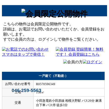
こちらの物件は会員限定公開物件です。
詳細は、お電話でお問い合わせいただくか、会員登録をお
願いします。
すでに会員の方は、ログインして物件をご覧ください。
一戸建て（不動産-）
お問い合わせ番号
R0570596349
046-259-5563
土地
158㎡
小田急電鉄小田原線 相模大野駅 バス20分 麻溝
交通
台下車 バス停 徒歩3分