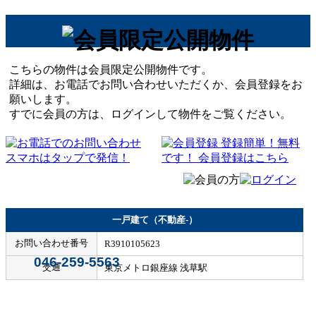
こちらの物件は会員限定公開物件です。
詳細は、お電話でお問い合わせいただくか、会員登録をお
願いします。
すでに会員の方は、ログインして物件をご覧ください。
一戸建て（不動産-）
お問い合わせ番号
R3910105623
046-259-5563
交通
東京メトロ銀座線 浅草駅
Home