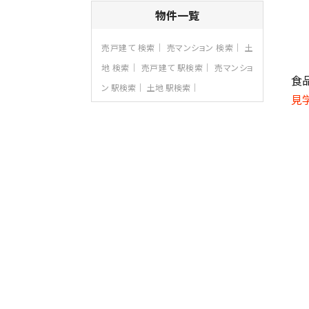
4ＬＤＫ
物件一覧
さがみ野駅
歩17分
ご家族が集まるLDKは１７．５帖とゆとりあ
売戸建て 検索
売マンション 検索
土
る広さ…
地 検索
売戸建て 駅検索
売マンショ
第8位
食
ン 駅検索
土地 駅検索
4,190万円
見
4ＬＤＫ
桜ヶ丘駅
バ14分
・
歩4分
LDK約20帖とゆとりある広さ！WIC、SIC
の…
第9位
3,598万円
4ＬＤＫ
長後駅
バ11分
・
歩6分
全棟ＬＤＫは16帖の4ＬＤＫ！食器洗い乾燥
機や浴…
第10位
3,990万円
4ＬＤＫ