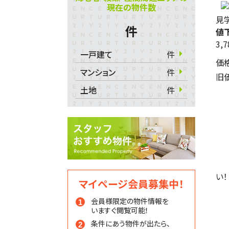
現在の物件数
見学
件
値
3,
一戸建て
件
価
マンション
件
旧
土地
件
い！
マイページ会員募集中！
会員様限定の物件情報を
いますぐ閲覧可能！
条件にあう物件が出たら、