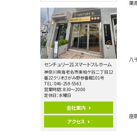
栗
4ＬＤＫ
相模大野駅
バ9分
・
歩4分
２０１５年６月築、積水ハウス施工住宅で
す。 南東…
第5位
3,680万円
4ＬＤＫ
橋本駅
八
バ19分
・
歩8分
センチュリー21スマートフルホーム
開放感があり日当たり良好な南西・北西角
地区画。 …
神奈川県海老名市東柏ケ谷二丁目12
番22クリオさがみ野参番館101号
第6位
TEL：046-259-5563
3,680万円
営業時間：8:30～20:00
4ＳＬＤＫ
定休日：水曜日
海老名駅
バ15分
・
歩1分
会社案内
リビングダイニング部分の床暖房完備 車
座
並列2台駐…
アクセス
第7位
3,680万円