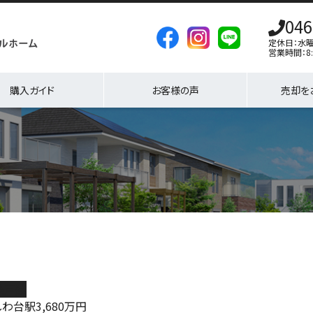
046
定休日：水
営業時間：8:
購入ガイド
お客様の声
売却を
築戸建
しわ台駅
3,680
万円