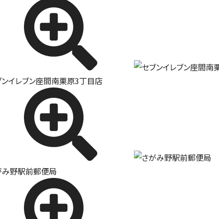
ブンイレブン座間南栗原3丁目店
がみ野駅前郵便局