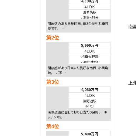
4,590万円
4ＬＤＫ
海老名駅
バ18分
・
歩6分
開放感のある角地区画。車３台並列駐車可
南
能です。 …
第2位
5,999万円
4ＬＤＫ
相模大野駅
バ10分
・
歩5分
開放感があり日当たり良好な南西・北西角
地。 ご家…
上
第3位
4,080万円
4ＬＤＫ
淵野辺駅
歩17分
南側道路に面しており日当たり良好。 キ
ッチンから…
第4位
5,480万円