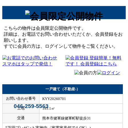
こちらの物件は会員限定公開物件です。
詳細は、お電話でお問い合わせいただくか、会員登録をお
願いします。
すでに会員の方は、ログインして物件をご覧ください。
一戸建て（不動産-）
お問い合わせ番号
KYY20260701
046-259-5563
土地
193.1㎡
交通
熊本市健軍線健軍町駅徒歩31
5万円プレゼント実施中〈家電家具何でもOK〉♪ …