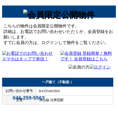
こちらの物件は会員限定公開物件です。
詳細は、お電話でお問い合わせいただくか、会員登録をお
願いします。
すでに会員の方は、ログインして物件をご覧ください。
一戸建て（不動産-）
お問い合わせ番号
R4195492904
046-259-5563
交通
津山線 法界院駅
Home