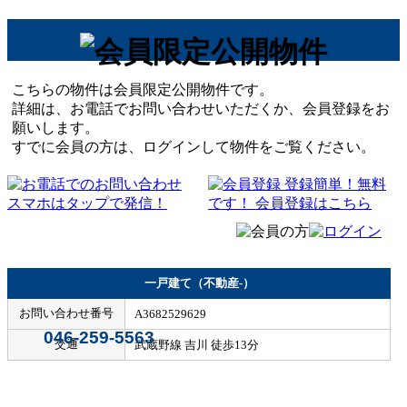
こちらの物件は会員限定公開物件です。
詳細は、お電話でお問い合わせいただくか、会員登録をお
願いします。
すでに会員の方は、ログインして物件をご覧ください。
一戸建て（不動産-）
お問い合わせ番号
A3682529629
046-259-5563
交通
武蔵野線 吉川 徒歩13分
Home