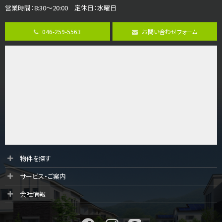
営業時間：8:30～20:00 定休日：水曜日
第8位
3,680万円
046-259-5563
お問い合わせフォーム
4ＳＬＤＫ
海老名駅
バ15分
・
歩1分
リビングダイニング部分の床暖房完備 車並列2台駐…
第9位
3,598万円
4ＬＤＫ
長後駅
バ11分
・
歩6分
全棟ＬＤＫは16帖の4ＬＤＫ！食器洗い乾燥機や浴…
第10位
物件を探す
4,190万円
サービス・ご案内
4ＬＤＫ
桜ヶ丘駅
会社情報
バ14分
・
歩4分
LDK約20帖とゆとりある広さ！WIC、SICの…