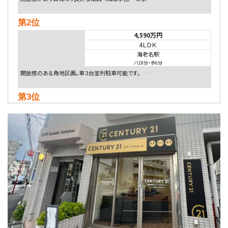
第2位
4,590万円
4ＬＤＫ
海老名駅
バ18分
・
歩6分
開放感のある角地区画。車３台並列駐車可能です。 …
第3位
5,480万円
4ＬＤＫ
相模大野駅
バ9分
・
歩4分
２０１５年６月築、積水ハウス施工住宅です。 南東…
第4位
4,080万円
4ＬＤＫ
淵野辺駅
歩17分
南側道路に面しており日当たり良好。 キッチンから…