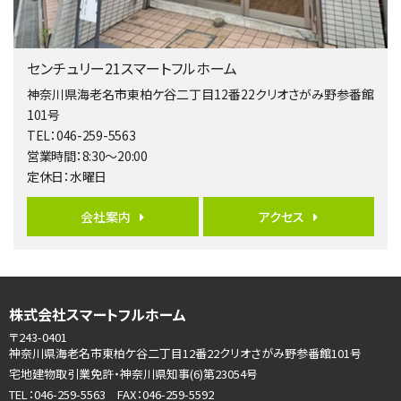
第5位
3,680万円
センチュリー21スマートフルホーム
4ＬＤＫ
橋本駅
神奈川県海老名市東柏ケ谷二丁目12番22クリオさがみ野参番館
バ19分
・
歩8分
101号
開放感があり日当たり良好な南西・北西角地区画。 …
TEL：046-259-5563
営業時間：8:30～20:00
第6位
定休日：水曜日
3,680万円
4ＬＤＫ
会社案内
アクセス
さがみ野駅
歩17分
ご家族が集まるLDKは１７．５帖とゆとりある広さ…
第7位
株式会社スマートフルホーム
3,990万円
4ＬＤＫ
〒243-0401
古淵駅
神奈川県海老名市東柏ケ谷二丁目12番22クリオさがみ野参番館101号
バ12分
・
歩4分
宅地建物取引業免許・神奈川県知事(6)第23054号
並列２台駐車可。１階はリビングと水まわりをまとめ…
TEL：046-259-5563 FAX：046-259-5592