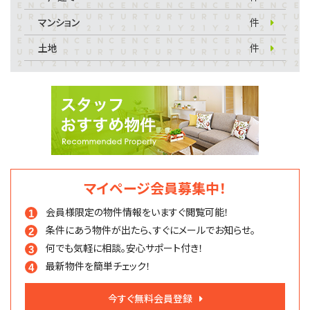
マンション
件
土地
件
マイページ会員募集中！
会員様限定の物件情報を
いますぐ閲覧可能！
条件にあう物件が出たら、
すぐにメールでお知らせ。
何でも気軽に相談。
安心サポート付き！
最新物件を簡単チェック！
今すぐ無料会員登録