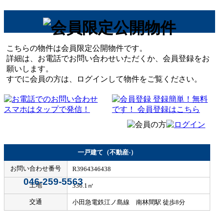
こちらの物件は会員限定公開物件です。
詳細は、お電話でお問い合わせいただくか、会員登録をお
願いします。
すでに会員の方は、ログインして物件をご覧ください。
一戸建て（不動産-）
お問い合わせ番号
R3964346438
046-259-5563
土地
336.1㎡
交通
小田急電鉄江ノ島線 南林間駅 徒歩8分