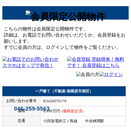
こちらの物件は会員限定公開物件です。
詳細は、お電話でお問い合わせいただくか、会員登録をお
願いします。
すでに会員の方は、ログインして物件をご覧ください。
一戸建て（不動産-相模原市南区）
お問い合わせ番号
R3426070179
046-259-5563
価格
6,499万円
(価格改定済)
交通
小田急電鉄江ノ島線 中央林間駅