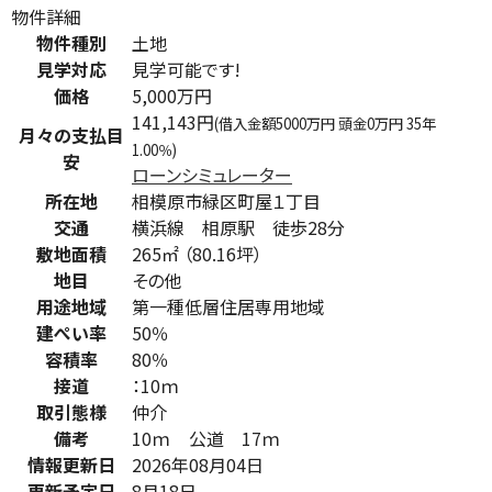
物件詳細
物件種別
土地
見学対応
見学可能です!
価格
5,000万円
141,143円
(借入金額5000万円 頭金0万円 35年
月々の支払目
1.00％)
安
ローンシミュレーター
所在地
相模原市緑区町屋１丁目
交通
横浜線 相原駅 徒歩28分
敷地面積
265㎡ （80.16坪）
地目
その他
用途地域
第一種低層住居専用地域
建ぺい率
50％
容積率
80％
接道
：10ｍ
取引態様
仲介
備考
10ｍ 公道 17ｍ
情報更新日
2026年08月04日
更新予定日
8月18日