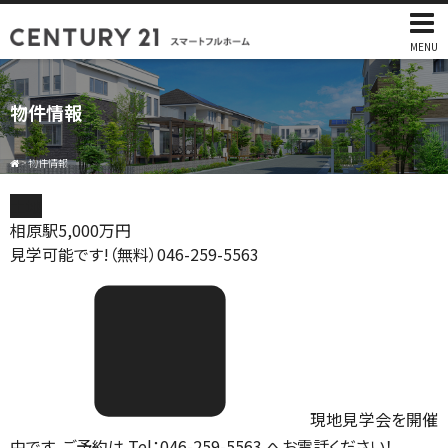
MENU
物件情報
>
物件情報
土地
相原駅
5,000
万円
見学可能です!（無料）046-259-5563
現地見学会を開催
中です。ご予約は Tel：046-259-5563 へお電話ください！