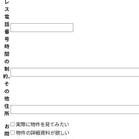
レ
ス
電
話
番
号
時
間
の
制
約、
そ
の
他
住
所
実際に物件を見てみたい
お
物件の詳細資料が欲しい
問