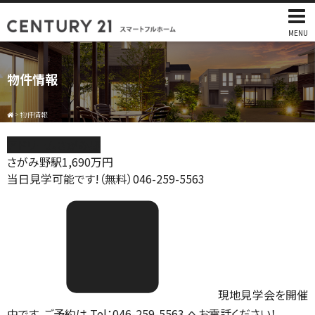
MENU
物件情報
>
物件情報
アドリームさがみ野
さがみ野駅
1,690
万円
当日見学可能です!（無料）046-259-5563
現地見学会を開催
中です。ご予約は Tel：046-259-5563 へお電話ください！