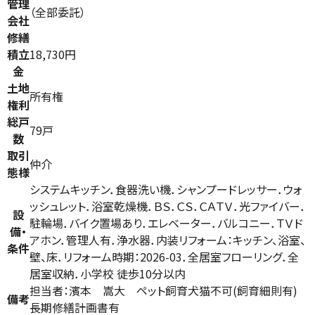
管理
（全部委託）
会社
修繕
積立
18,730円
金
土地
所有権
権利
総戸
79戸
数
取引
仲介
態様
システムキッチン．食器洗い機．シャンプードレッサー．ウォ
ッシュレット．浴室乾燥機．ＢＳ．ＣＳ．ＣＡＴＶ．光ファイバー．
設
駐輪場．バイク置場あり．エレベーター．バルコニー．ＴＶド
備・
アホン．管理人有．浄水器．内装リフォーム：キッチン、浴室、
条件
壁、床．リフォーム時期：2026-03．全居室フローリング．全
居室収納．小学校 徒歩10分以内
担当者：濱本 嵩大 ペット飼育犬猫不可(飼育細則有)
備考
長期修繕計画書有