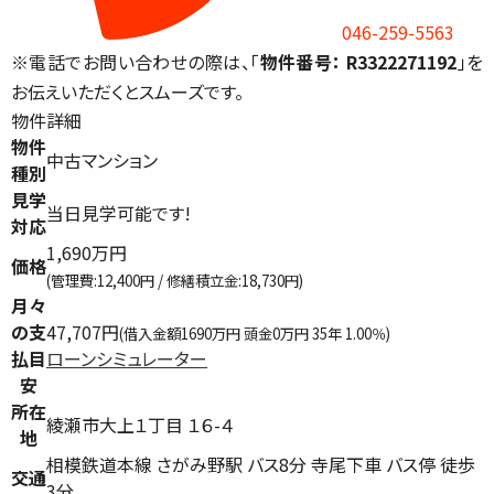
046-259-5563
※電話でお問い合わせの際は、「
物件番号： R3322271192
」を
お伝えいただくとスムーズです。
物件詳細
物件
中古マンション
種別
見学
当日見学可能です!
対応
1,690万円
価格
(管理費:12,400円 / 修繕積立金:18,730円)
月々
の支
47,707円
(借入金額1690万円 頭金0万円 35年 1.00％)
払目
ローンシミュレーター
安
所在
綾瀬市大上１丁目 １６-４
地
相模鉄道本線 さがみ野駅 バス8分 寺尾下車 バス停 徒歩
交通
3分