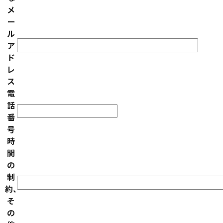
メ
ー
ル
ア
ド
レ
ス
電
話
番
号
時
間
の
制
約、
そ
の