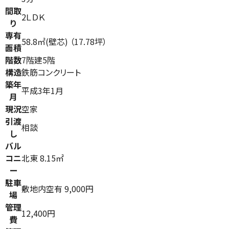
間取
2ＬＤＫ
り
専有
58.8㎡(壁芯) （17.78坪）
面積
階数
7階建5階
構造
鉄筋コンクリート
築年
平成3年1月
月
現況
空家
引渡
相談
し
バル
コニ
北東 8.15㎡
ー
駐車
敷地内空有 9,000円
場
管理
12,400円
費