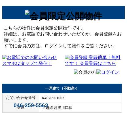
こちらの物件は会員限定公開物件です。
詳細は、お電話でお問い合わせいただくか、会員登録をお
願いします。
すでに会員の方は、ログインして物件をご覧ください。
一戸建て（不動産-）
お問い合わせ番号
R4070901003
046-259-5563
交通
上越線 越後川口駅
Home