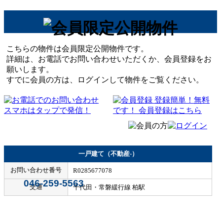
こちらの物件は会員限定公開物件です。
詳細は、お電話でお問い合わせいただくか、会員登録をお
願いします。
すでに会員の方は、ログインして物件をご覧ください。
一戸建て（不動産-）
お問い合わせ番号
R0285677078
046-259-5563
交通
千代田・常磐緩行線 柏駅
Home