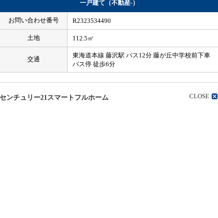
一戸建て（不動産-）
お問い合わせ番号
R2323534490
土地
112.5㎡
東海道本線 藤沢駅 バス12分 藤が丘中学校前下車
交通
バス停 徒歩6分
CLOSE
センチュリー21スマートフルホーム