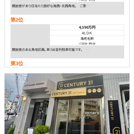
開放感があり日当たり良好な南西・北西角地。 ご家…
第2位
4,590万円
4ＬＤＫ
海老名駅
バ18分
・
歩6分
開放感のある角地区画。車３台並列駐車可能です。 …
第3位
5,480万円
4ＬＤＫ
相模大野駅
バ9分
・
歩4分
２０１５年６月築、積水ハウス施工住宅です。 南東…
第4位
4,080万円
4ＬＤＫ
淵野辺駅
歩17分