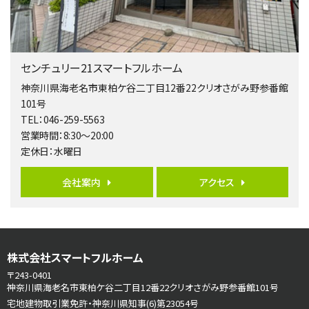
南側道路に面しており日当たり良好。 キッチンから…
第5位
3,680万円
センチュリー21スマートフルホーム
4ＬＤＫ
橋本駅
神奈川県海老名市東柏ケ谷二丁目12番22クリオさがみ野参番館
バ19分
・
歩8分
101号
開放感があり日当たり良好な南西・北西角地区画。 …
TEL：046-259-5563
営業時間：8:30～20:00
第6位
定休日：水曜日
3,680万円
4ＳＬＤＫ
会社案内
アクセス
海老名駅
バ15分
・
歩1分
リビングダイニング部分の床暖房完備 車並列2台駐…
第7位
株式会社スマートフルホーム
3,680万円
4ＬＤＫ
〒243-0401
さがみ野駅
神奈川県海老名市東柏ケ谷二丁目12番22クリオさがみ野参番館101号
歩17分
宅地建物取引業免許・神奈川県知事(6)第23054号
ご家族が集まるLDKは１７．５帖とゆとりある広さ…