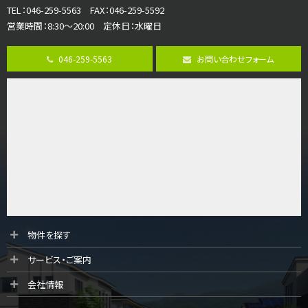
TEL：046-259-5563 FAX：046-259-5592
営業時間：8:30～20:00 定休日：水曜日
第8位
3,990万円
046-259-5563
お問い合わせフォーム
4ＬＤＫ
古淵駅
バ12分
・
歩4分
並列２台駐車可。１階はリビングと水まわりをまとめ…
第9位
3,598万円
4ＬＤＫ
長後駅
バ11分
・
歩6分
全棟ＬＤＫは16帖の4ＬＤＫ！食器洗い乾燥機や浴…
第10位
物件を探す
4,190万円
サービス・ご案内
4ＬＤＫ
桜ヶ丘駅
会社情報
バ14分
・
歩4分
LDK約20帖とゆとりある広さ！WIC、SICの…