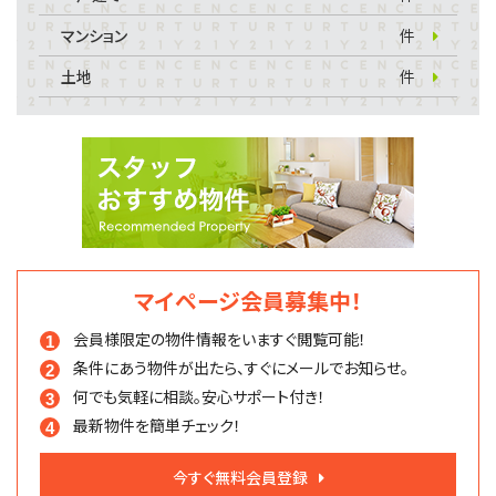
マンション
件
土地
件
マイページ会員募集中！
会員様限定の物件情報を
いますぐ閲覧可能！
条件にあう物件が出たら、
すぐにメールでお知らせ。
何でも気軽に相談。
安心サポート付き！
最新物件を簡単チェック！
今すぐ無料会員登録