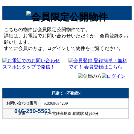
こちらの物件は会員限定公開物件です。
詳細は、お電話でお問い合わせいただくか、会員登録をお
願いします。
すでに会員の方は、ログインして物件をご覧ください。
一戸建て（不動産-）
お問い合わせ番号
R3369684209
046-259-5563
交通
京王電鉄高尾線 狭間駅 徒歩9分
Home