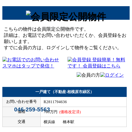
こちらの物件は会員限定公開物件です。
詳細は、お電話でお問い合わせいただくか、会員登録をお
願いします。
すでに会員の方は、ログインして物件をご覧ください。
一戸建て（不動産-相模原市緑区）
お問い合わせ番号
R2811794636
046-259-5563
価格
780万円
(価格改定済)
交通
横浜線 橋本駅